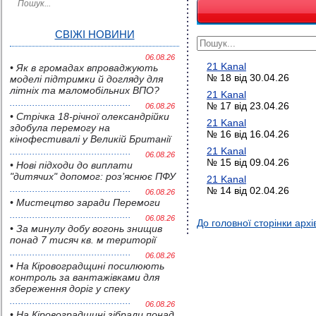
СВІЖІ НОВИНИ
06.08.26
21 Kanal
• Як в громадах впроваджують
№ 18 від 30.04.26
моделі підтримки й догляду для
літніх та маломобільних ВПО?
21 Kanal
№ 17 від 23.04.26
06.08.26
• Стрічка 18-річної олександрійки
21 Kanal
здобула перемогу на
№ 16 від 16.04.26
кінофестивалі у Великій Британії
21 Kanal
06.08.26
№ 15 від 09.04.26
• Нові підходи до виплати
"дитячих" допомог: роз’яснює ПФУ
21 Kanal
№ 14 від 02.04.26
06.08.26
• Мистецтво заради Перемоги
06.08.26
До головної сторінки архі
• За минулу добу вогонь знищив
понад 7 тисяч кв. м території
06.08.26
• На Кіровоградщині посилюють
контроль за вантажівками для
збереження доріг у спеку
06.08.26
• На Кіровоградщині зібрали понад