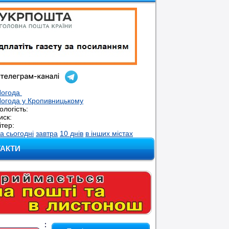
Погода
огода у
Кропивницькому
ологість:
иск:
ітер:
а сьогодні
завтра
10 днів
в інших містах
ТАКТИ