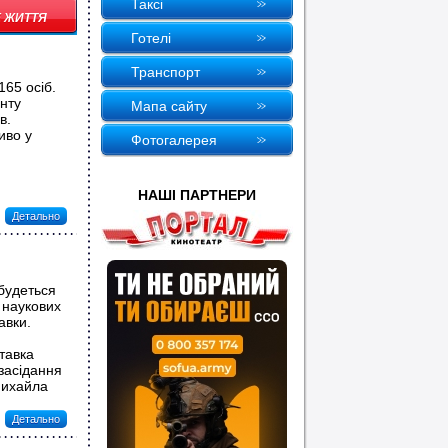
Таксi
 ЖИТТЯ
Готелi
Транспорт
165 осіб.
нту
Мапа сайту
в.
иво у
Фотогалерея
НАШI ПАРТНЕРИ
Детально
дбудеться
 наукових
авки.
тавка
засідання
Михайла
Детально