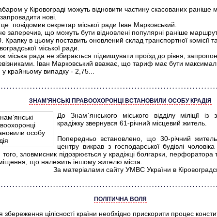
абаром у Кіровограді можуть відновити частину скасованих раніше 
запровадити нові.
 це повідомив секретар міської ради Іван Марковський.
 не заперечив, що можуть бути відновлені популярні раніше маршру
 Крапку в цьому поставить оновлений склад транспортної комісії т
воградської міської ради.
ж міська рада не збирається підвищувати проїзд до рівня, запропо
евізниками. Іван Марковський вважає, що тариф має бути максимал
, у крайньому випадку - 2,75...
ЗНАМ’ЯНСЬКІ ПРАВООХОРОНЦІ ВСТАНОВИЛИ ОСОБУ КРАДІЯ
До Знам᾿янського міського відділу міліції із
крадіжку звернувся 61-річний місцевий житель.
Попередньо встановлено, що 30-річний жител
центру викрав з господарської будівлі чоловіка
 того, зловмисник підозрюється у крадіжці болгарки, перфоратора 
міщення, що належить іншому жителю міста.
За матеріалами сайту УМВС України в Кіровоградсь
ПОЛІТИЧНА ВОЛЯ
я збереження цілісності країни необхідно прискорити процес консти