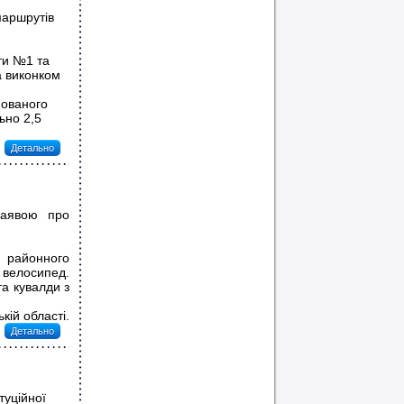
маршрутів
ти №1 та
а виконком
нованого
ьно 2,5
Детально
 заявою про
ь районного
 велосипед.
та кувалди з
кій області.
Детально
туційної