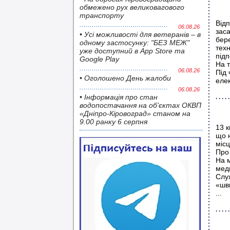
обмежено рух великовагового
транспорту
Відп
06.08.26
заса
• Усі можливості для ветеранів – в
бер
одному застосунку: "БЕЗ МЕЖ"
техн
уже доступний в App Store та
підп
Google Play
На т
06.08.26
Під 
• Оголошено День жалоби
елек
06.08.26
• Інформація про стан
водопостачання на об’єктах ОКВП
«Дніпро-Кіровоград» станом на
9.00 ранку 6 серпня
13 к
що 
міс
Про 
На 
мед
Слу
«шви
...