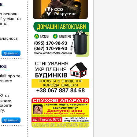
ІВ
о основні
 у січні та
ї та
власності.
Детально
ЛЮЦІ
ції про те,
евного
№2 та
івники
карети
гу.
Детально