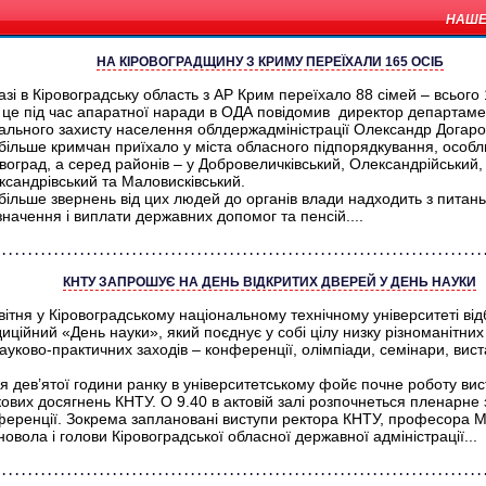
НАШЕ
НА КІРОВОГРАДЩИНУ З КРИМУ ПЕРЕЇХАЛИ 165 ОСІБ
зі в Кіровоградську область з АР Крим переїхало 88 сімей – всього 
 це під час апаратної наради в ОДА повідомив директор департаме
іального захисту населення облдержадміністрації Олександр Догаро
більше кримчан приїхало у міста обласного підпорядкування, особл
воград, а серед районів – у Добровеличківський, Олександрійський,
ксандрівський та Маловисківський.
ільше звернень від цих людей до органів влади надходить з питань
начення і виплати державних допомог та пенсій....
КНТУ ЗАПРОШУЄ НА ДЕНЬ ВІДКРИТИХ ДВЕРЕЙ У ДЕНЬ НАУКИ
вітня у Кіровоградському національному технічному університеті ві
иційний «День науки», який поєднує у собі цілу низку різноманітних
ауково-практичних заходів – конференції, олімпіади, семінари, вист
я дев’ятої години ранку в університетському фойє почне роботу вис
ових досягнень КНТУ. О 9.40 в актовій залі розпочнеться пленарне 
ференції. Зокрема заплановані виступи ректора КНТУ, професора 
овола і голови Кіровоградської обласної державної адміністрації...