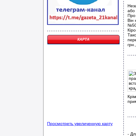
Нез
або 
Про
Він
№50.
Кіро
Тако
КАРТА
пер
грн.
Крім
при
Просмотреть увеличенную карту
- Дл