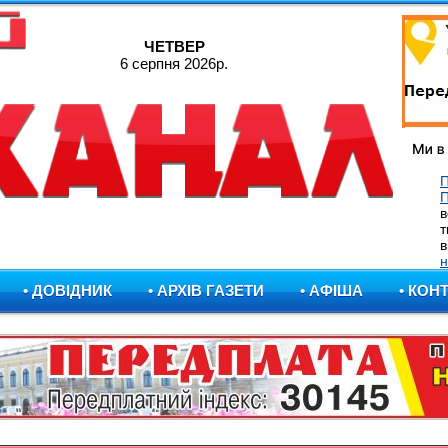
ЧЕТВЕР
6 серпня 2026р.
П
в
т
в
н
• ДОВІДНИК
• АРХІВ ГАЗЕТИ
• АФІША
• КОН