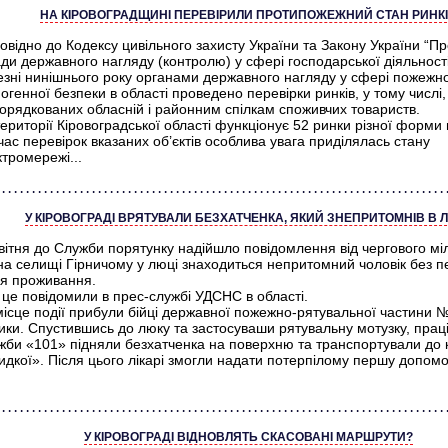
НА КІРОВОГРАДЩИНІ ПЕРЕВІРИЛИ ПРОТИПОЖЕЖНИЙ СТАН РИНК
овідно до Кодексу цивільного захисту України та Закону України “Пр
ди державного нагляду (контролю) у сфері господарської діяльності”
езні нинішнього року органами державного нагляду у сфері пожежно
огенної безпеки в області проведено перевірки ринків, у тому числі,
орядкованих обласній і районним спілкам споживчих товариств.
ериторії Кіровоградської області функціонує 52 ринки різної форми 
час перевірок вказаних об’єктів особлива увага приділялась стану
тромережі...
У КІРОВОГРАДІ ВРЯТУВАЛИ БЕЗХАТЧЕНКА, ЯКИЙ ЗНЕПРИТОМНІВ В 
вітня до Служби порятунку надійшло повідомлення від чергового мілі
на селищі Гірничому у люці знаходиться непритомний чоловік без п
ця проживання.
це повідомили в прес-службі УДСНС в області.
місце події прибули бійці державної пожежно-рятувальної частини 
ики. Спустившись до люку та застосуваши рятувальну мотузку, прац
жби «101» підняли безхатченка на поверхню та транспортували до 
дкої». Після цього лікарі змогли надати потерпілому першу допомо
У КІРОВОГРАДІ ВІДНОВЛЯТЬ СКАСОВАНІ МАРШРУТИ?