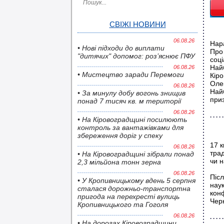
СВІЖІ НОВИНИ
06.08.26
Нара
• Нові підходи до виплати
Про
"дитячих" допомог: роз’яснює ПФУ
соц
Най
06.08.26
• Мистецтво заради Перемоги
Кіро
Оле
06.08.26
Найб
• За минулу добу вогонь знищив
приз
понад 7 тисяч кв. м території
06.08.26
• На Кіровоградщині посилюють
контроль за вантажівками для
збереження доріг у спеку
17 к
06.08.26
трад
• На Кіровоградщині зібрали понад
чи н
2,3 мільйона тонн зерна
06.08.26
Післ
• У Кропивницькому вдень 5 серпня
наук
сталася дорожньо-транспортна
кон
пригода на перехресті вулиць
Черн
Кропивницького та Гоголя
06.08.26
• На дорогах Кіровоградщини