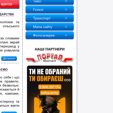
Таксi
 ЖИТТЯ
Готелi
ОДАРСТВА
Транспорт
олітики та
 сільського
Мапа сайту
Фотогалерея
 за словами
плані вкрай
 перешкод у
НАШI ПАРТНЕРИ
же ухвалила
Детально
ВАЄМО
о себе і що
як правило,
ж безвольні.
тискаються й
ю, навпаки,
остерону та
иться взяти