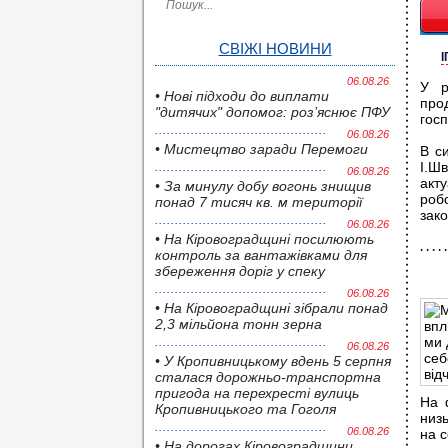
СВІЖІ НОВИНИ
06.08.26
У р
• Нові підходи до виплати
про
"дитячих" допомог: роз’яснює ПФУ
гос
06.08.26
• Мистецтво заради Перемоги
В си
І.Ш
06.08.26
акт
• За минулу добу вогонь знищив
роб
понад 7 тисяч кв. м території
зако
06.08.26
• На Кіровоградщині посилюють
контроль за вантажівками для
збереження доріг у спеку
06.08.26
• На Кіровоградщині зібрали понад
2,3 мільйона тонн зерна
06.08.26
• У Кропивницькому вдень 5 серпня
сталася дорожньо-транспортна
пригода на перехресті вулиць
На 
Кропивницького та Гоголя
низ
06.08.26
на с
• На дорогах Кіровоградщини