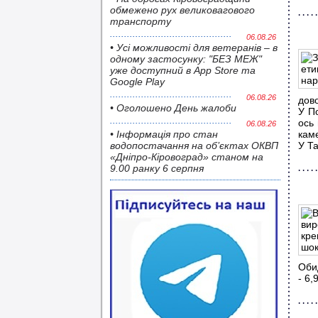
обмежено рух великовагового
транспорту
06.08.26
• Усі можливості для ветеранів – в
одному застосунку: "БЕЗ МЕЖ"
уже доступний в App Store та
Google Play
06.08.26
дов
• Оголошено День жалоби
У По
ось 
06.08.26
• Інформація про стан
кам
водопостачання на об’єктах ОКВП
У Та
«Дніпро-Кіровоград» станом на
9.00 ранку 6 серпня
Оби
- 6,