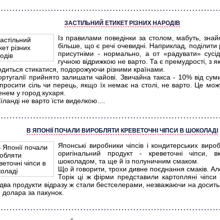
ЗАСТІЛЬНИЙ ЕТИКЕТ РІЗНИХ НАРОДІВ
Із правилами поведінки за столом, мабуть, знайо
більше, що є речі очевидні. Наприклад, поділити
присутніми - нормально, а от «радувати» сусід
гучною відрижкою не варто. Та є премудрості, з 
одиться стикатися, подорожуючи різними країнами.
ртугалії прийнято залишати чайові. Звичайна такса - 10% від суми
просити сіль чи перець, якщо їх немає на столі, не варто. Це мож
енем у город кухаря.
їланді не варто їсти виделкою....
В ЯПОНІЇ ПОЧАЛИ ВИРОБЛЯТИ КРЕВЕТОЧНІ ЧІПСИ В ШОКОЛАДІ
Японські виробники чіпсів і кондитерських вироб
оригінальний продукт - креветочні чіпси, в
шоколадом, та ще й із полуничним смаком.
Що й говорити, трохи дивне поєднання смаків. Але
Торік ці ж фірми представили картопляні чіпси 
два продукти відразу ж стали бестселерами, незважаючи на досить 
9 долара за пакунок.