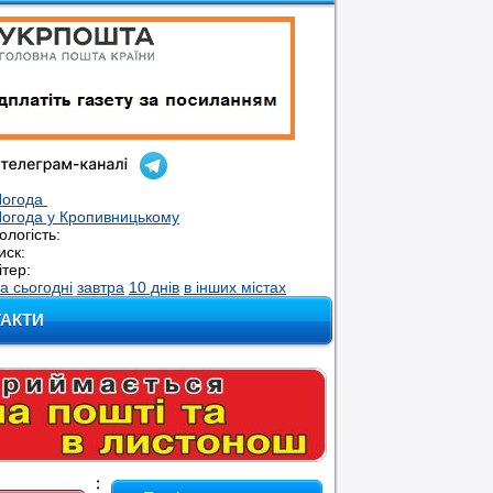
Погода
огода у
Кропивницькому
ологість:
иск:
ітер:
а сьогодні
завтра
10 днів
в інших містах
ТАКТИ