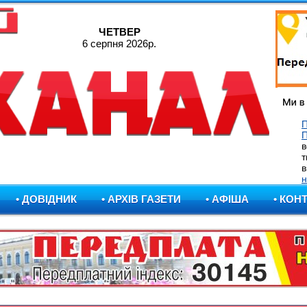
ЧЕТВЕР
6 серпня 2026р.
П
в
т
в
н
• ДОВІДНИК
• АРХІВ ГАЗЕТИ
• АФІША
• КОН