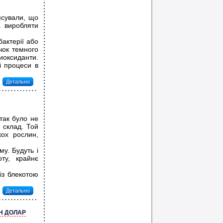
ясували, що
 виробляти
бактерії або
чок темного
иоксиданти.
і процеси в
Детально
так було не
 склад. Той
кох рослин,
му. Будуть і
оту, крайнє
із блекотою
Детально
Н ДОЛАР