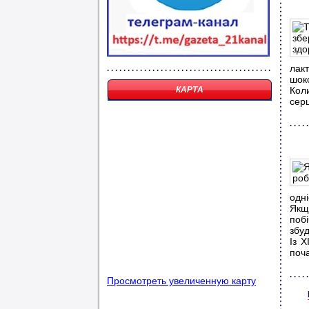
лак
шок
КАРТА
Кол
серц
одні
Якщо
поб
збуд
Із 
поча
Просмотреть увеличенную карту