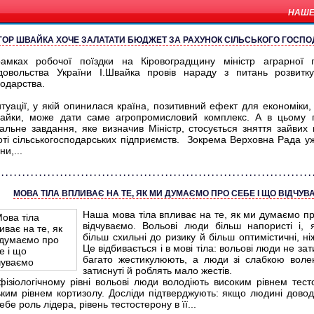
НАШЕ
ІГОР ШВАЙКА ХОЧЕ ЗАЛАТАТИ БЮДЖЕТ ЗА РАХУНОК СІЛЬСЬКОГО ГОСП
амках робочої поїздки на Кіровоградщину міністр аграрної п
довольства України І.Швайка провів нараду з питань розвитку
подарства.
туації, у якій опинилася країна, позитивний ефект для економіки,
вайки, може дати саме агропромисловий комплекс. А в цьому 
уальне завдання, яке визначив Міністр, стосується зняття зайвих
оті сільськогосподарських підприємств. Зокрема Верховна Рада у
ни,...
МОВА ТІЛА ВПЛИВАЄ НА ТЕ, ЯК МИ ДУМАЄМО ПРО СЕБЕ І ЩО ВІДЧУ
Наша мова тіла впливає на те, як ми думаємо пр
відчуваємо. Вольові люди більш напористі і, 
більш схильні до ризику й більш оптимістичні, ні
Це відбивається і в мові тіла: вольові люди не за
багато жестикулюють, а люди зі слабкою воле
затиснуті й роблять мало жестів.
фізіологічному рівні вольові люди володіють високим рівнем тест
ьким рівнем кортизолу. Досліди підтверджують: якщо людині довод
ебе роль лідера, рівень тестостерону в її...