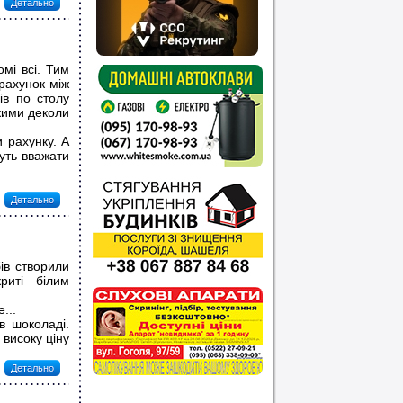
Детально
мі всі. Тим
 рахунок між
ів по столу
якими деколи
 рахунку. А
уть вважати
Детально
ів створили
криті білим
...
в шоколаді.
високу ціну
Детально