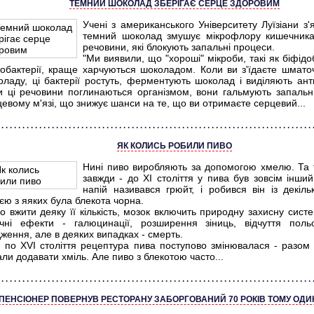
ТЕМНИЙ ШОКОЛАД ЗБЕРІГАЄ СЕРЦЕ ЗДОРОВИМ
Учені з американського Університету Луїзіани з'
темний шоколад змушує мікрофлору кишечника
речовини, які блокують запальні процеси.
"Ми виявили, що "хороші" мікроби, такі як біфідо
тобактерії, краще харчуються шоколадом. Коли ви з'їдаєте шмато
оладу, ці бактерії ростуть, ферментують шоколад і виділяють ант
и ці речовини поглинаються організмом, вони гальмують запальн
евому м'язі, що знижує шанси на те, що ви отримаєте серцевий...
ЯК КОЛИСЬ РОБИЛИ ПИВО
Нині пиво виробляють за допомогою хмелю. Та 
завжди - до XI століття у пива був зовсім інший
напій називався грюйт, і робився він із декіль
єю з яяких була блекота чорна.
 вжити деяку її кількість, мозок включить природну захисну систе
ічні ефекти - галюцинації, розширення зіниць, відчуття поль
ження, але в деяких випадках - смерть.
XI по XVI століття рецептура пива поступово змінювалася - разом 
ли додавати хміль. Але пиво з блекотою часто...
ПЕНСІОНЕР ПОВЕРНУВ РЕСТОРАНУ ЗАБОРГОВАНИЙ 70 РОКІВ ТОМУ ОДИ