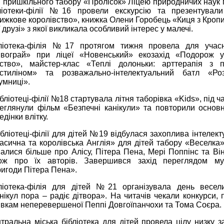
 пришкільного табору «Пролісок» Ліцею природничих наук 
ліотеки-філії №16 провели екскурсію та презентували
ижкове королівство», книжка Олени Горобець «Киця з Кроп
її друзі» з якої викликала особливий інтерес у малечі.
ліотека-філія №17 протягом тижня провела для учас
вограй» при ліцеї «Новенський» екозахід «Подорож 
ство», майстер-клас «Теплі долоньки: арттерапія з п
стиліном» та розважально-інтелектуальний батл «Ро
умниці».
ібліотеці-філії №18 стартувала літня таборівка «Kids», під ча
еглянули фільм «Безпечні канікули» та повторили основ
едінки влітку.
ібліотеці-філії для дітей №19 відбулася захоплива інтелект
асична та королівська Англія» для дітей табору «Веселка»
налися більше про Алісу, Пітера Пена, Мері Поппінс та Він
ож про їх авторів. Завершився захід переглядом му
игоди Пітера Пена».
ліотека-філія для дітей №21 організувала день весели
нікул пора – радіє дітвора». На читачів чекали конкурси, 
івкам неперевершеної Пеппі Довгоїпанчохи та Тома Соєра.
тральна міська бібліотека для дітей провела цілу низку з