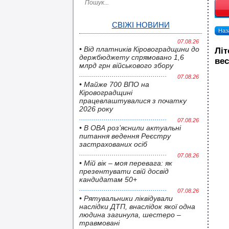
СВІЖІ НОВИНИ
Наза
07.08.26
• Від платників Кіровоградщини до
Літ
держбюджету спрямовано 1,6
вес
млрд грн військового збору
07.08.26
• Майже 700 ВПО на
Кіровоградщині
працевлаштувалися з початку
2026 року
07.08.26
• В ОВА роз’яснили актуальні
питання ведення Реєстру
застрахованих осіб
07.08.26
• Мій вік – моя перевага: як
презентувати свій досвід
кандидатам 50+
07.08.26
• Pятувальники ліквідували
наслідки ДТП, внаслідок якої одна
людина загинула, шестеро –
травмовані