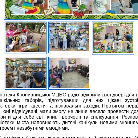
ліотеки Кропивницької МЦБС радо відкрили свої двері для 
шкільних таборів, підготувавши для них цікаві зустрі
стерки, ігри, квести та пізнавальні заходи. Протягом пер
а юні відвідувачі мали змогу не лише весело провести доз
крити для себе світ книг, творчості та спілкування. Розпов
ліотеки міста наповнюють дитячі канікули новими знання
троєм і незабутніми емоціями.