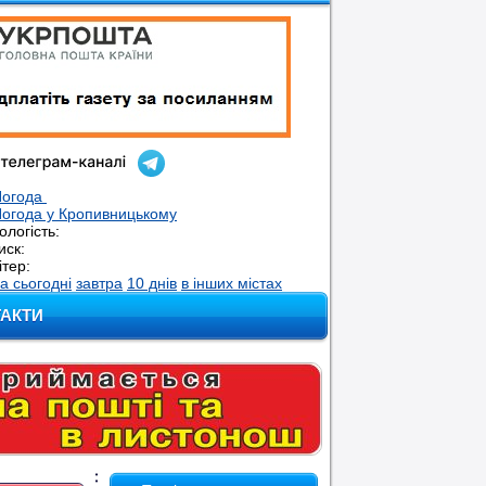
Погода
огода у
Кропивницькому
ологість:
иск:
ітер:
а сьогодні
завтра
10 днів
в інших містах
ТАКТИ