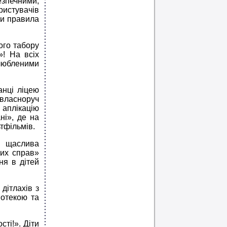
зпечними,
ристувачів
ли правила
ого табору
»! На всіх
любленими
анці ліцею
 власноруч
 аплікацію
ні», де на
тфільмів.
– щаслива
рих справ»
ня в дітей
дітлахів з
іотекою та
ті!». Діти