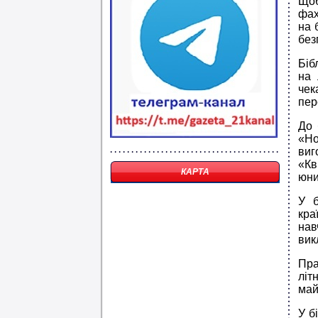
Щоб
фах
на 
без
Біб
на 
чек
пер
До 
«Но
виг
«Кв
КАРТА
юни
У б
кра
нав
вик
Пра
літ
май
У б