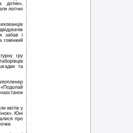
а дотик»,
али логічні
вихованців
двідувачів
х забав і
а гомінкий
турну гру
 таборівців
загадки та
бліопленер
 «Подолай
наостанок
и квітів у
інок». Юні
налися про
ночки.