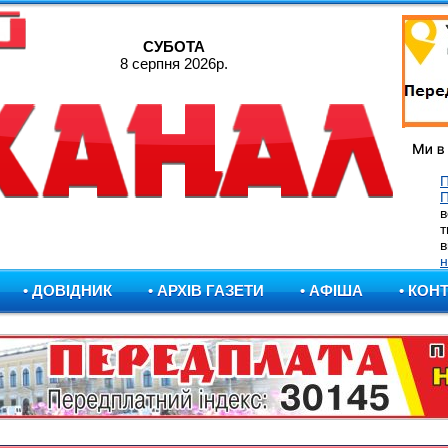
СУБОТА
8 серпня 2026р.
П
в
т
в
н
• ДОВІДНИК
• АРХІВ ГАЗЕТИ
• АФІША
• КОН