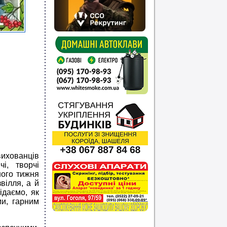
вихованців
чі, творчі
шого тижня
вілля, а й
ідаємо, як
ми, гарним