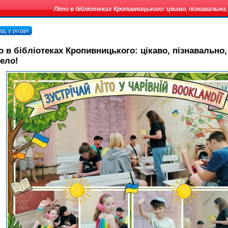
Літо в бібліотеках Кропивницького: цікаво, пізнавально,
д, у розділ
о в бібліотеках Кропивницького: цікаво, пізнавально,
ело!