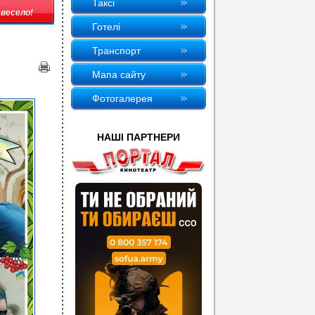
Таксi
 весело!
Готелi
Транспорт
Мапа сайту
Фотогалерея
НАШI ПАРТНЕРИ