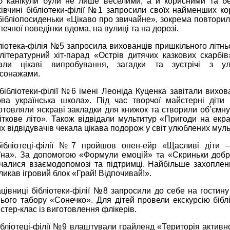
 канікули були не лише веселими, а й корисними та бе
івчині бібліотеки-філії №1 запросили своїх найменших ко
бібліопосиденьки «Цікаво про звичайне», зокрема повтори
печної поведінки вдома, на вулиці та на дорозі.
ліотека-філія №5 запросила вихованців пришкільного літнь
літературний хіт-парад «Острів дитячих казкових скарбів
али цікаві випробування, загадки та зустрічі з у
сонажами.
бібліотеки-філії №6 імені Леоніда Куценка завітали вихов
ва українська школа». Під час творчої майстерні діти
отовляли яскраві закладки для книжок та створили об’ємну
іткове літо». Також відвідали мультитур «Пригоди на екра
х відвідувачів чекала цікава подорож у світ улюблених муль
ібліотеці-філії №7 пройшов опен-ейр «Щасливі діти 
їна». За допомогою «Формули емоцій» та «Скриньки доб
чалися взаємодопомозі та підтримці. Найбільше захоплен
ликав ігровий блок «Грай! Відпочивай!».
цівниці бібліотеки-філії №8 запросили до себе на гостину 
нього табору «Сонечко». Для дітей провели екскурсію бібл
стер-клас із виготовлення флікерів.
ібліотеці-філії №9 влаштували грайленд «Територія активнос