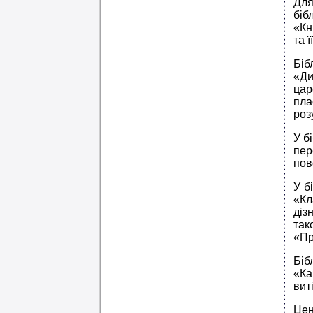
Для
біб
«Кн
та 
Біб
«Ди
цар
пла
роз
У б
пер
пов
У б
«Кл
діз
так
«Пр
Біб
«Ка
вит
Цен