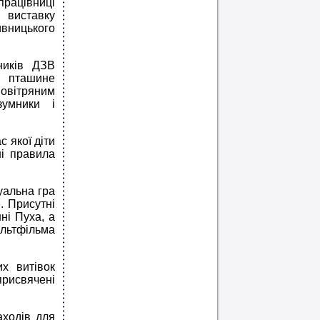
працівниці
 виставку
ивницького
ників ДЗВ
у пташине
овітряним
зумники і
с якої діти
ні правила
уальна гра
. Присутні
ні Пуха, а
льтфільма
х витівок
присвячені
аходів для