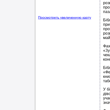
роз
про
паз
Просмотреть увеличенную карту
Біб
при
про
роз
май
Фах
«Зу
чек
кон
Біб
«Фе
кни
таб
У б
дів
уча
зна