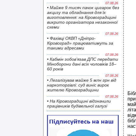
07.08.26
• Майже 9 тисяч пачок цигарок без
акцизу та обладнання для їх
виготовлення: на Кіровоградщині
викрито організатора незаконної
схеми
07.08.26
• Фахівці ОКВП «Дніпро-
Кіровоград» працюватимуть за
такими адресами
07.08.26
• Кабмін зобов’язав ДПС передати
Міноборони дані всіх чоловіків 18–
60 років
07.08.26
• Легалізував майже 5 млн грн від
наркоторгівлі: суд виніс вирок
жителю Кіровоградщини
Біб
07.08.26
при
• На Кіровоградщині відзначили
май
працівників будівельної галузі
літ
від
біб
нас