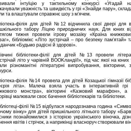
вивали інтуїцію у тактильному конкурсі «Угадай н
качували уважність та швидкість у грі «Знайди пару», склад
ли та влаштували справжнє шоу з м'ячем.
ліотека-філія для дітей №12 відчинила свої двері для 
шкільного табору Ліцею природничих наук. Для юних ві
тягом тижня провели ігрову мозаїку «Країна книжкови
ваг», бібліомікс «Літо зустрічай – про безпеку пам'ятай» т
данчик «Будьмо радісні й здорові».
івчині бібліотеки-філії для дітей №13 провели літера
стрічай літо у чарівній BOOKландії!», під час якої на юних
али різноманітні літературні випробування, вікторини, 
курси.
ліотека-філія №14 провела для дітей Козацької гімназії бі
єрія літа». Малеча взяла участь в інтерактивній грі
жкового монстра», вікторині «Казковий марафон», а 
орівці малювали своє бачення бібліотекарів та бібліотеки.
ібліотеці-філії №15 відбулася народознавча година «Символ
очому вінку» для дітей пришкільного літнього табору «Барв
сники познайомилися з історією українського віночка, діз
чення квітів і стрічок, а наприкінці власноруч створювали ві