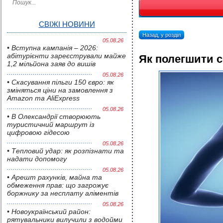
СВІЖІ НОВИНИ
Назад, у розділ
05.08.26
• Вступна кампанія – 2026:
абітурієнти зареєстрували майже
Як полегшити с
1,2 мільйона заяв до вишів
05.08.26
• Скасування пільги 150 євро: як
зміняться ціни на замовлення з
Amazon та AliExpress
05.08.26
• В Олександрії створюють
туристичний маршрут із
цифровою гідесою
05.08.26
• Тепловий удар: як розпізнати та
надати допомогу
05.08.26
• Арешт рахунків, майна та
обмеження прав: що загрожує
боржнику за несплату аліментів
05.08.26
• Новоукраїнський район:
рятувальники вилучили з водойми