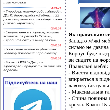
тіло чоловіка
05.08.26
• Упродовж минулої доби підрозділи
ДСНС Кіровоградської області 22
рази залучалися до ліквідації пожеж
різного характеру
05.08.26
• Спортсменка з Кіровоградщини
Як правильно си
встановила рекорди України,
Занадто м’які меб
Європи та світу з жиму лежачи
05.08.26
сильно не давила 
• Борг став мотивом убивства:
Корпус буде підт
чоловіку повідомили про підозру
ви сидите на жорс
05.08.26
• Фахівці ОКВП «Дніпро-
Правильні меблі:
Кіровоград» працюють за такими
адресами
- Висота відповід
впирається в підл
лавочку (актуально
- Максимальна гл
- Спина повинна 
крісла. Кожні 15