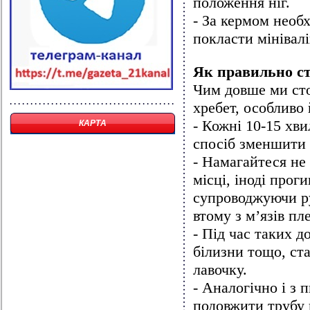
положення ніг.
- За кермом необ
покласти мінівал
Як правильно с
Чим довше ми сто
хребет, особливо 
- Кожні 10-15 хв
КАРТА
спосіб зменшити
- Намагайтеся не 
місці, іноді прог
супроводжуючи ру
втому з м’язів пл
- Під час таких д
білизни тощо, ста
лавочку.
- Аналогічно і з
подовжити трубу 