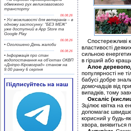
обмежено рух великовагового
транспорту
06.08.26
• Усі можливості для ветеранів – в
одному застосунку: "БЕЗ МЕЖ"
уже доступний в App Store та
Google Play
Спостережливі кв
06.08.26
• Оголошено День жалоби
властивості деяки
06.08.26
сильною енергетик
• Інформація про стан
в гірший або кращи
водопостачання на об’єктах ОКВП
«Дніпро-Кіровоград» станом на
Алое деревоподі
9.00 ранку 6 серпня
популярності не т
бабусі добре знал
домочадців від при
випадків, тому за
Оксаліс (кисли
Зцілює квітка на е
допомагає швидше 
корисний у будь-як
хвора, виявиться 