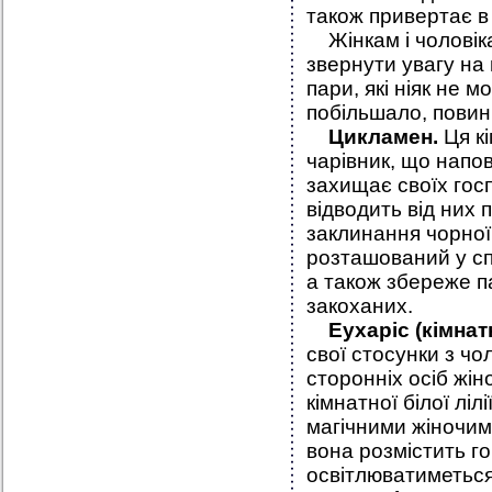
також привертає в 
Жінкам і чоловікам
звернути увагу на 
пари, які ніяк не 
побільшало, повинн
Цикламен
.
Ця к
чарівник, що напо
захищає своїх госп
відводить від них 
заклинання чорної 
розташований у спа
а також збереже п
закоханих.
Еухаріс (кімнатн
свої стосунки з чо
сторонніх осіб жін
кімнатної білої лі
магічними жіночими
вона розмістить го
освітлюватиметься