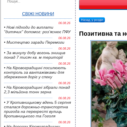
СВІЖІ НОВИНИ
Назад, у розділ
06.08.26
• Нові підходи до виплати
"дитячих" допомог: роз’яснює ПФУ
Позитивна та н
06.08.26
• Мистецтво заради Перемоги
06.08.26
• За минулу добу вогонь знищив
понад 7 тисяч кв. м території
06.08.26
• На Кіровоградщині посилюють
контроль за вантажівками для
збереження доріг у спеку
06.08.26
• На Кіровоградщині зібрали понад
2,3 мільйона тонн зерна
06.08.26
• У Кропивницькому вдень 5 серпня
сталася дорожньо-транспортна
пригода на перехресті вулиць
Кропивницького та Гоголя
06.08.26
• На дорогах Кіровоградщини