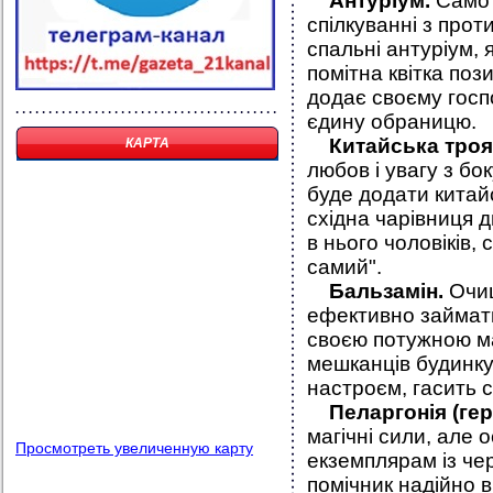
Антуріум
.
Самот
спілкуванні з прот
спальні антуріум, 
помітна квітка поз
додає своєму госп
єдину обраницю.
Китайська троянд
КАРТА
любов і увагу з бо
буде додати китай
східна чарівниця
в нього чоловіків,
самий".
Бальзамін
.
Очи
ефективно займати
своєю потужною ма
мешканців будинку
настроєм, гасить 
Пеларгонія (гер
магічні сили, але
Просмотреть увеличенную карту
екземплярам із че
помічник надійно вб