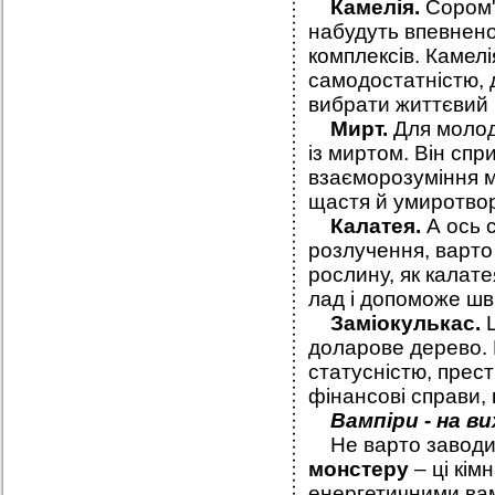
Камелія
.
Сором'я
набудуть впевненос
комплексів. Камелі
самодостатністю, 
вибрати життєвий
Мирт
.
Для моло
із миртом. Він сп
взаєморозуміння м
щастя й умиротво
Калатея
.
А ось 
розлучення, варто
рослину, як калате
лад і допоможе шв
Заміокулькас
.
доларове дерево. 
статусністю, пре
фінансові справи, 
Вампіри - на ви
Не варто заводит
монстеру
– ці кі
енергетичними ва