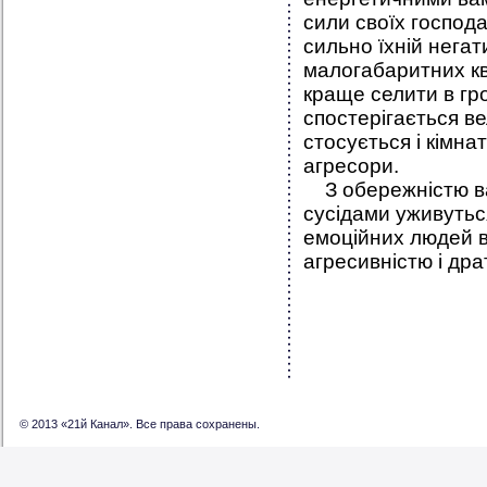
сили своїх господа
сильно їхній негат
малогабаритних кв
краще селити в гр
спостерігається ве
стосується і кімна
агресори.
З обережністю ва
сусідами уживуться
емоційних людей 
агресивністю і дра
© 2013 «21й Канал». Все права сохранены.