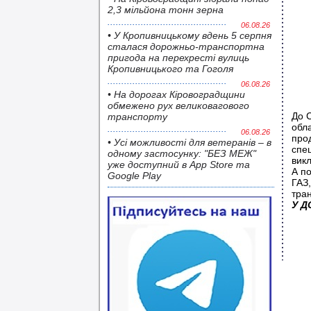
2,3 мільйона тонн зерна
06.08.26
• У Кропивницькому вдень 5 серпня
сталася дорожньо-транспортна
пригода на перехресті вулиць
Кропивницького та Гоголя
06.08.26
• На дорогах Кіровоградщини
обмежено рух великовагового
До 
транспорту
обла
06.08.26
про
• Усі можливості для ветеранів – в
спец
одному застосунку: "БЕЗ МЕЖ"
викл
уже доступний в App Store та
А п
Google Play
ГАЗ,
тран
У Д