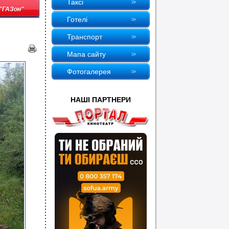
Таксi
 "ГАЗон"
Готелi
Транспорт
Мапа сайту
Фотогалерея
НАШI ПАРТНЕРИ