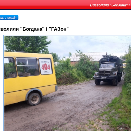
Визволили "Богдана" і
д, у розділ
волили "Богдана" і "ГАЗон"