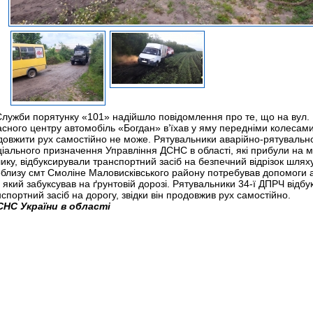
Служби порятунку «101» надійшло повідомлення про те, що на вул. 
сного центру автомобіль «Богдан» в’їхав у яму передніми колесами
довжити рух самостійно не може. Рятувальники аварійно-рятувально
іального призначення Управління ДСНС в області, які прибули на м
ику, відбуксирували транспортний засіб на безпечний відрізок шляху
облизу смт Смоліне Маловисківського району потребував допомоги 
 який забуксував на ґрунтовій дорозі. Рятувальники 34-ї ДПРЧ відб
спортний засіб на дорогу, звідки він продовжив рух самостійно.
СНС України в області