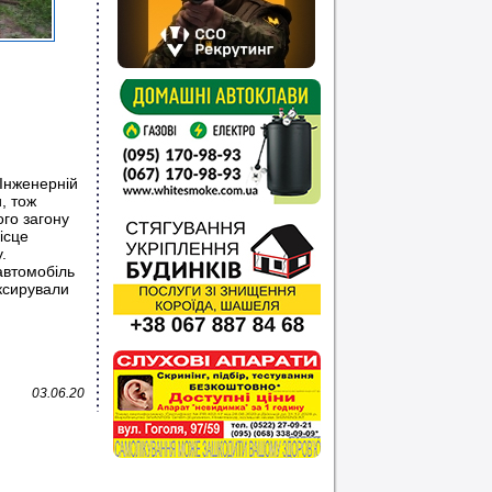
Інженерній
, тож
го загону
ісце
.
автомобіль
уксирували
03.06.20