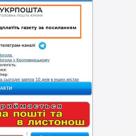
Погода
огода у
Кропивницькому
ологість:
иск:
ітер:
а сьогодні
завтра
10 днів
в інших містах
ТАКТИ