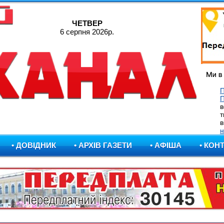
ЧЕТВЕР
6 серпня 2026р.
П
в
т
в
н
• ДОВІДНИК
• АРХІВ ГАЗЕТИ
• АФІША
• КОН