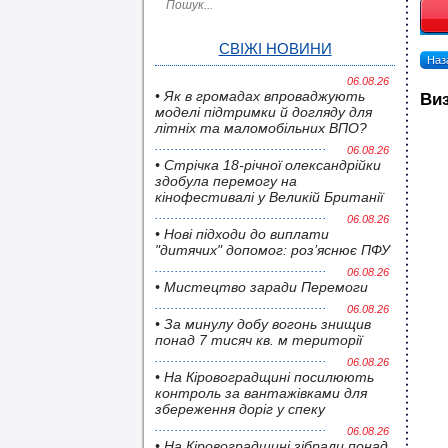
СВІЖІ НОВИНИ
Наза
06.08.26
• Як в громадах впроваджують
Виз
моделі підтримки й догляду для
літніх та маломобільних ВПО?
06.08.26
• Стрічка 18-річної олександрійки
здобула перемогу на
кінофестивалі у Великій Британії
06.08.26
• Нові підходи до виплати
"дитячих" допомог: роз’яснює ПФУ
06.08.26
• Мистецтво заради Перемоги
06.08.26
• За минулу добу вогонь знищив
понад 7 тисяч кв. м території
06.08.26
• На Кіровоградщині посилюють
контроль за вантажівками для
збереження доріг у спеку
06.08.26
• На Кіровоградщині зібрали понад