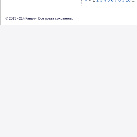
«
<
1
2
3
4
5
6
7
8
9
10
...
© 2013 «21й Канал». Все права сохранены.