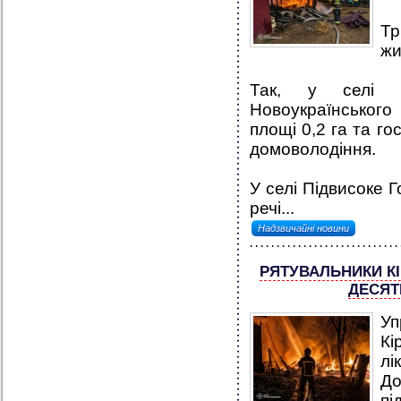
Тр
жи
Так, у селі Ми
Новоукраїнського
площі 0,2 га та го
домоволодіння.
У селі Підвисоке Г
речі...
Надзвичайні новини
РЯТУВАЛЬНИКИ К
ДЕСЯТ
У
Кі
лі
Д
пі