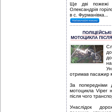
Ще дві пожежі 
Олександрія горіло
в с. Фурманівка...
Надзвичайні новини
ПОЛІЦЕЙСЬКІ
МОТОЦИКЛА ПІСЛЯ
Сл
д
до
на
Ун
отримав пасажир 
За попередніми 
мотоцикла Viper н
після чого транспо
Унаслідок доро