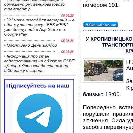
обмежено рух великовагового
номером 101.
транспорту
06.08.26
• Усі можливості для ветеранів – в
одному застосунку: "БЕЗ МЕЖ"
Надзвичайні новини
уже доступний в App Store та
Google Play
У КРОПИВНИЦЬКО
06.08.26
ТРАНСПОРТ
• Оголошено День жалоби
КР
06.08.26
• Інформація про стан
водопостачання на об’єктах ОКВП
Пі
«Дніпро-Кіровоград» станом на
Au
9.00 ранку 6 серпня
З
Кі
близько 13:00.
Попередньо встан
порушили правил
зіткнення. Сила у
засобів перекинув