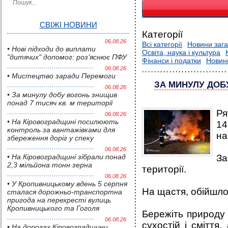
СВІЖІ НОВИНИ
Категорії
06.08.26
Всі категорії
Новини зага
• Нові підходи до виплати
Освіта, наука і культура
"дитячих" допомог: роз’яснює ПФУ
Фінанси і податки
Новин
06.08.26
• Мистецтво заради Перемоги
ЗА МИНУЛУ ДОБ
06.08.26
• За минулу добу вогонь знищив
понад 7 тисяч кв. м території
Ря
06.08.26
• На Кіровоградщині посилюють
14
контроль за вантажівками для
на
збереження доріг у спеку
06.08.26
• На Кіровоградщині зібрали понад
За
2,3 мільйона тонн зерна
території.
06.08.26
• У Кропивницькому вдень 5 серпня
На щастя, обійшло
сталася дорожньо-транспортна
пригода на перехресті вулиць
Кропивницького та Гоголя
Бережіть природу
06.08.26
сухостій і сміття
• На дорогах Кіровоградщини