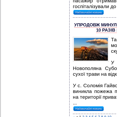
пасажир отримав 
госпіталізували до 
Надзвичайні новини
УПРОДОВЖ МИНУЛ
10 РАЗІ
Та
мо
ск
У 
Новополяна Субот
сухої трави на від
У с. Соломія Гайв
виникла пожежа п
на території прив
...
Надзвичайні новини