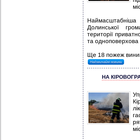
мі
Наймасштабніша
Долинської гро
території приватн
та одноповерхова 
Ще 18 пожеж виник
Надзвичайні новини
НА КІРОВОГР
Уп
Кі
лі
г
ря
мі