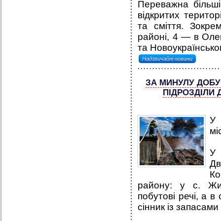
Переважна більш
відкритих територ
та сміття. Зокр
районі, 4 — в Оле
та Новоукраїнсько
Надзвичайні новини
ЗА МИНУЛУ ДОБУ
ПІДРОЗДІЛИ 
У 
мі
У 
Д
Ко
району: у с. Жи
побутові речі, а в
сінник із запасами