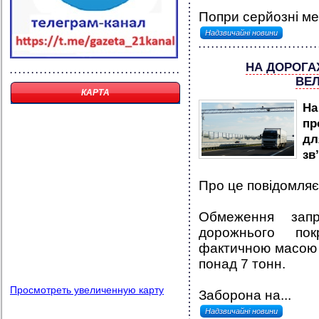
Попри серйозні мех
Надзвичайні новини
НА ДОРОГА
ВЕ
КАРТА
На
пр
дл
зв
Про це повідомляє
Обмеження запр
дорожнього пок
фактичною масою 
понад 7 тонн.
Просмотреть увеличенную карту
Заборона на...
Надзвичайні новини