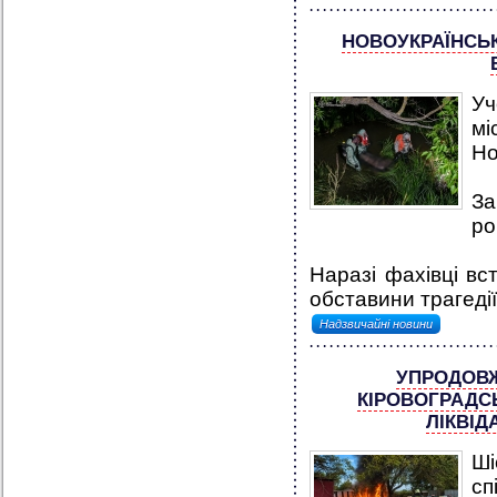
НОВОУКРАЇНСЬК
Уч
мі
Но
За
ро
Наразі фахівці вс
обставини трагедії
Надзвичайні новини
УПРОДОВЖ
КІРОВОГРАДСЬ
ЛІКВІД
Ші
сп