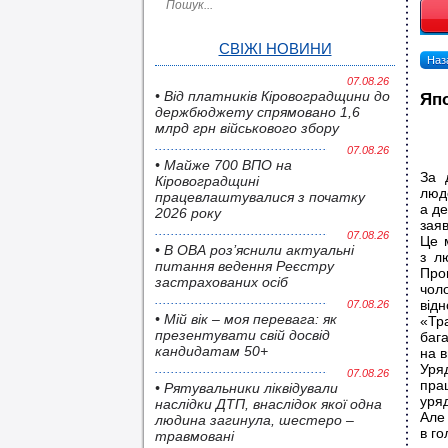
СВІЖІ НОВИНИ
Наза
07.08.26
• Від платників Кіровоградщини до
Япо
держбюджету спрямовано 1,6
млрд грн військового збору
07.08.26
• Майже 700 ВПО на
За 
Кіровоградщині
люде
працевлаштувалися з початку
а де
2026 року
заяв
07.08.26
Це 
• В ОВА роз’яснили актуальні
з л
питання ведення Реєстру
Про
застрахованих осіб
чол
відн
07.08.26
• Мій вік – моя перевага: як
«Тр
презентувати свій досвід
бага
кандидатам 50+
на в
Уря
07.08.26
пра
• Pятувальники ліквідували
уря
наслідки ДТП, внаслідок якої одна
Але
людина загинула, шестеро –
в го
травмовані