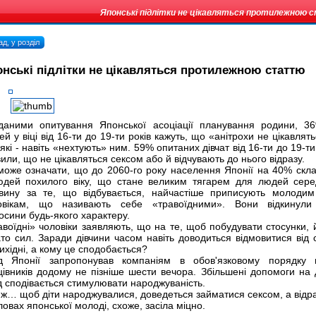
Японські підлітки не цікавляться протилежною
д, у розділ
нські підлітки не цікавляться протилежною статтю
даними опитування Японської асоціації планування родини, 3
й у віці від 16-ти до 19-ти років кажуть, що «анітрохи не цікавлят
які - навіть «нехтують» ним. 59% опитаних дівчат від 16-ти до 19-ти
или, що не цікавляться сексом або й відчувають до нього відразу.
може означати, що до 2060-го року населення Японії на 40% скл
юдей похилого віку, що стане великим тягарем для людей серед
вину за те, що відбувається, найчастіше приписують молодим
овікам, що називають себе «травоїдними». Вони відкинули 
осини будь-якого характеру.
авоїдні» чоловіки заявляють, що на те, щоб побудувати стосунки, 
то сил. Заради дівчини часом навіть доводиться відмовитися від с
ихідні, а кому це сподобається?
д Японії запропонував компаніям в обов'язковому порядку в
цівників додому не пізніше шести вечора. Збільшені допомоги на 
д сподівається стимулювати народжуваність.
 ж… щоб діти народжувалися, доведеться займатися сексом, а відра
ловах японської молоді, схоже, засіла міцно.