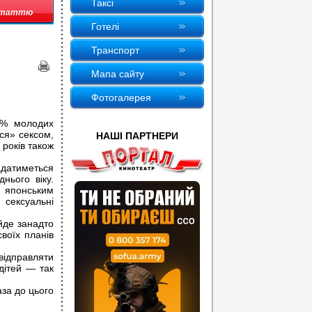
Таксi
 статтю
Готелi
Транспорт
Мапа сайту
Фотогалерея
6% молодих
ься» сексом,
НАШI ПАРТНЕРИ
 років також
адатиметься
нього віку.
 японським
сексуальні
йде занадто
воїх планів
ідправляти
дітей — так
за до цього