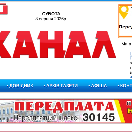
СУБОТА
8 серпня 2026р.
П
в
т
в
н
• ДОВІДНИК
• АРХІВ ГАЗЕТИ
• АФІША
• КОН