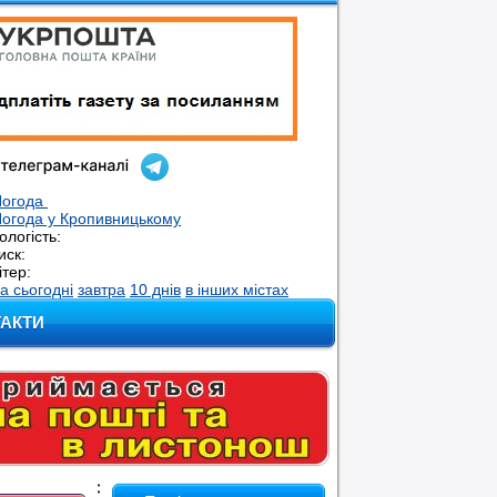
Погода
огода у
Кропивницькому
ологість:
иск:
ітер:
а сьогодні
завтра
10 днів
в інших містах
ТАКТИ