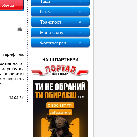
Таксi
втобусах
Готелi
Транспорт
Мапа сайту
Фотогалерея
ий тариф на
НАШI ПАРТНЕРИ
новив по м.
х маршрутах
у та режимі
го вартість
.
03.03.14