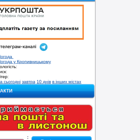
Погода
огода у
Кропивницькому
ологість:
иск:
ітер:
а сьогодні
завтра
10 днів
в інших містах
ТАКТИ