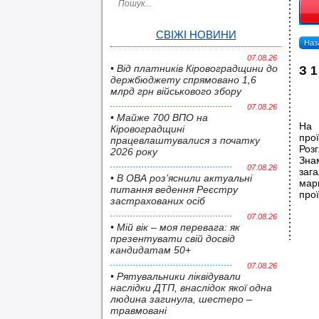
СВІЖІ НОВИНИ
Наза
07.08.26
• Від платників Кіровоградщини до
З 1
держбюджету спрямовано 1,6
млрд грн військового збору
07.08.26
• Майже 700 ВПО на
На 
Кіровоградщині
прої
працевлаштувалися з початку
Розг
2026 року
Зна
07.08.26
заг
• В ОВА роз’яснили актуальні
мар
питання ведення Реєстру
прої
застрахованих осіб
07.08.26
• Мій вік – моя перевага: як
презентувати свій досвід
кандидатам 50+
07.08.26
• Pятувальники ліквідували
наслідки ДТП, внаслідок якої одна
людина загинула, шестеро –
травмовані