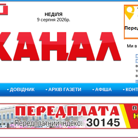
НЕДІЛЯ
9 серпня 2026р.
П
в
т
в
н
• ДОВІДНИК
• АРХІВ ГАЗЕТИ
• АФІША
• КОН