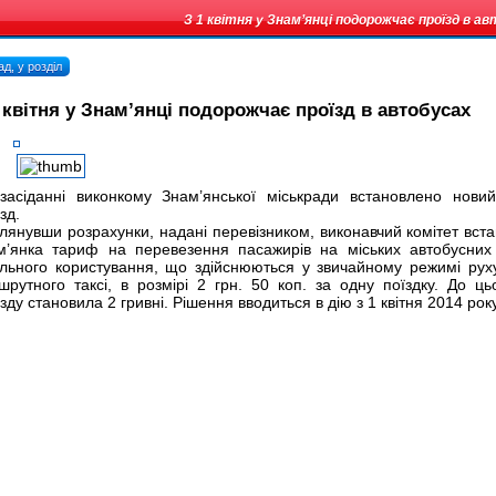
З 1 квітня у Знам’янці подорожчає проїзд в а
д, у розділ
 квітня у Знам’янці подорожчає проїзд в автобусах
засіданні виконкому Знам’янської міськради встановлено нов
зд.
лянувши розрахунки, надані перевізником, виконавчий комітет вста
м’янка тариф на перевезення пасажирів на міських автобусни
ального користування, що здійснюються у звичайному режимі рух
шрутного таксі, в розмірі 2 грн. 50 коп. за одну поїздку. До цьо
зду становила 2 гривні. Рішення вводиться в дію з 1 квітня 2014 року