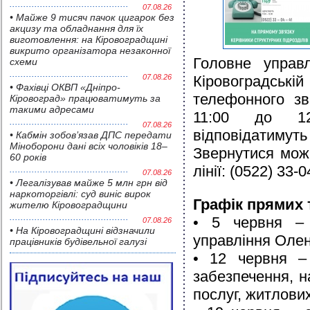
07.08.26
• Майже 9 тисяч пачок цигарок без
акцизу та обладнання для їх
виготовлення: на Кіровоградщині
викрито організатора незаконної
Головне управ
схеми
07.08.26
Кіровоградській
• Фахівці ОКВП «Дніпро-
телефонного зв
Кіровоград» працюватимуть за
такими адресами
11:00 до 12
07.08.26
відповідатимуть
• Кабмін зобов’язав ДПС передати
Міноборони дані всіх чоловіків 18–
Звернутися мож
60 років
лінії: (0522) 33-0
07.08.26
• Легалізував майже 5 млн грн від
наркоторгівлі: суд виніс вирок
Графік прямих 
жителю Кіровоградщини
• 5 червня – 
07.08.26
• На Кіровоградщині відзначили
управління Оле
працівників будівельної галузі
• 12 червня – 
забезпечення, н
послуг, житлових