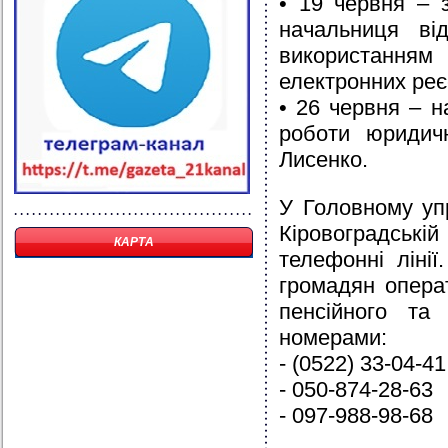
• 19 червня – 
начальниця ві
використанням
електронних реє
• 26 червня – н
роботи юридич
Лисенко.
У Головному уп
Кіровоградські
КАРТА
телефонні лінії
громадян опера
пенсійного та
номерами:
- (0522) 33-04-41
- 050-874-28-63
- 097-988-98-68