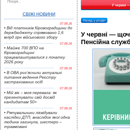
У червні 
СВІЖІ НОВИНИ
Назад, у розділ
07.08.26
• Від платників Кіровоградщини до
держбюджету спрямовано 1,6
У червні — щоч
млрд грн військового збору
Пенсійна служб
07.08.26
• Майже 700 ВПО на
Кіровоградщині
працевлаштувалися з початку
2026 року
07.08.26
• В ОВА роз’яснили актуальні
питання ведення Реєстру
застрахованих осіб
07.08.26
• Мій вік – моя перевага: як
презентувати свій досвід
кандидатам 50+
07.08.26
• Pятувальники ліквідували
наслідки ДТП, внаслідок якої одна
людина загинула, шестеро –
травмовані