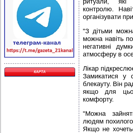
ритуали, які
контролю. Наві
організувати пр
"З дітьми можна
можна навіть по
негативні думк
атмосферу в осе
Лікар підкреслю
КАРТА
Замикатися у 
блекауту. Він ра
якщо для цьо
комфорту.
"Можна зайнят
людям похилого в
Якщо не хочеть