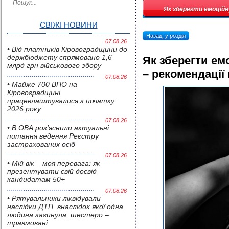
Як зберегти емоційну
СВІЖІ НОВИНИ
Назад, у розділ
07.08.26
• Від платників Кіровоградщини до
держбюджету спрямовано 1,6
Як зберегти емо
млрд грн військового збору
– рекомендації 
07.08.26
• Майже 700 ВПО на
Кіровоградщині
працевлаштувалися з початку
2026 року
07.08.26
• В ОВА роз’яснили актуальні
питання ведення Реєстру
застрахованих осіб
07.08.26
• Мій вік – моя перевага: як
презентувати свій досвід
кандидатам 50+
07.08.26
• Pятувальники ліквідували
наслідки ДТП, внаслідок якої одна
людина загинула, шестеро –
травмовані