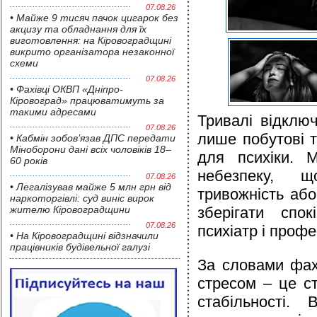
07.08.26
• Майже 9 тисяч пачок цигарок без
акцизу та обладнання для їх
виготовлення: на Кіровоградщині
викрито організатора незаконної
схеми
07.08.26
• Фахівці ОКВП «Дніпро-
Кіровоград» працюватимуть за
такими адресами
Тривалі відклю
07.08.26
лише побутові 
• Кабмін зобов’язав ДПС передати
Міноборони дані всіх чоловіків 18–
для психіки. 
60 років
небезпеку, 
07.08.26
• Легалізував майже 5 млн грн від
тривожність або
наркоторгівлі: суд виніс вирок
жителю Кіровоградщини
зберігати спок
07.08.26
психіатр і проф
• На Кіровоградщині відзначили
працівників будівельної галузі
За словами фах
стресом – це с
стабільності.