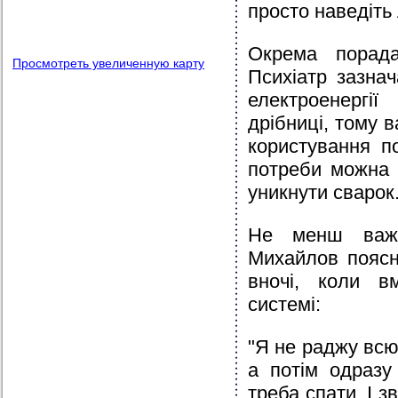
просто наведіть
Окрема порада
Просмотреть увеличенную карту
Психіатр зазна
електроенерг
дрібниці, тому 
користування п
потреби можна 
уникнути сварок
Не менш важл
Михайлов поясн
вночі, коли в
системі:
"Я не раджу всю 
а потім одразу
треба спати. І 