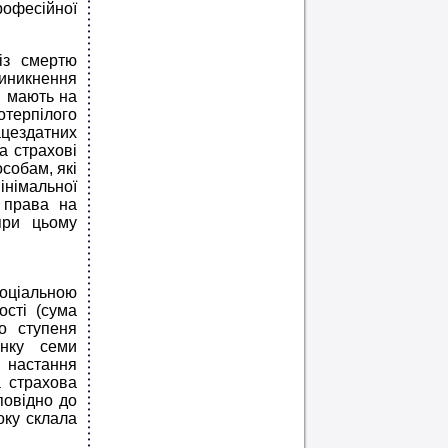
рофесійної
із смертю
виникнення
і мають на
отерпілого
ацездатних
а страхові
собам, які
інімальної
 права на
при цьому
.
соціальною
ості (сума
до ступеня
унку семи
ь настання
а страхова
повідно до
оку склала