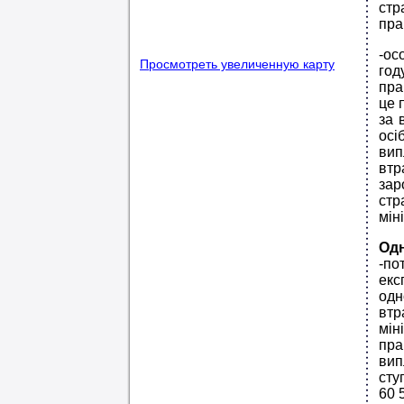
стр
пра
-ос
Просмотреть увеличенную карту
год
пра
це 
за 
осі
вип
втр
зар
стр
мін
Одн
-по
екс
одн
втр
мін
пра
вип
сту
60 