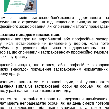
ним з видів загальнообов’язкового державного со
ахування є страхування від нещасного випадку на виро
фесійного захворювання, які спричинили втрату працездатн
аховим випадком вважається:
щасний випадок на виробництві або професійне захвор
у числі встановлене чи виявлене у період, коли поте
ебував у трудових відносинах з підприємством, на 
ворів), що спричинили застрахованому професійно зумовле
психічну травму;
щасний випадок, що стався, або професійне захворюв
икло внаслідок порушення застрахованим нормативних 
рону праці.
аховими виплатами є грошові суми, які уповноваже
авління виплачує застрахованій особі чи особам, які м
во, у разі настання страхового випадку.
азі смерті потерпілого право на одержання щомісячних
лат мають непрацездатні особи, які на день смерті потерп
аво на одержання від нього утримання, а також ди