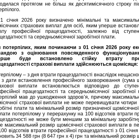
одилася протягом не більш як десятимісячного строку пі
ерпілого.
1 січня 2026 року визначено мінімальні та максимальн
ісячних страхових виплат для осіб, яким уперше встановл
ату професійної працездатності, залежно від ступе
цездатності та середньомісячної заробітної плати.
 потерпілих, яким починаючи з 01 січня 2026 року е
мандою з оцінювання повсякденного функціонуван
ерше буде встановлено стійку втрату проф
цездатності страхові виплати здійснюються щомісяця:
терпілому ‒ з дня втрати працездатності внаслідок нещасно
 з дати встановлення професійного захворювання (сума 
ахової виплати встановлюється відповідно до ступе
фесійної працездатності та середньомісячної заробітної 
ерпілий мав до ушкодження здоров’я, причому максималь
ісячної страхової виплати не може перевищувати чотири 
обітні плати та мінімальний розмір призначеної щомісячної
лати потерпілому у перерахунку на 100 відсотків втрати п
цездатності не може бути меншим за мінімальну заробітну
е максимальний розмір щомісячної страхової виплати в п
100 відсотків втрати професійної працездатності з 01 січня
новить 34 588 грн (8 647 грн х 4) грн та мінімальний розмір