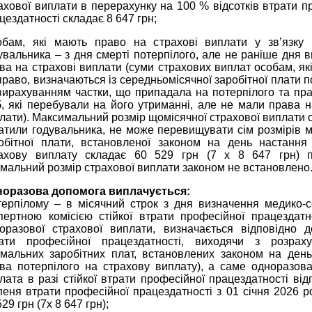
ахової виплати в перерахунку на 100 % відсотків втрати п
цездатності складає 8 647 грн;
обам, які мають право на страхові виплати у зв’язку 
увальника ‒ з дня смерті потерпілого, але не раніше дня 
ва на страхові виплати (суми страхових виплат особам, як
право, визначаються із середньомісячної заробітної плати п
вирахуванням частки, що припадала на потерпілого та пр
б, які перебували на його утриманні, але не мали права н
лати). Максимальний розмір щомісячної страхової виплати о
атили годувальника, не може перевищувати сім розмірів м
обітної плати, встановленої законом на день настання
ахову виплату складає 60 529 грн (7 х 8 647 грн) 
імальний розмір страхової виплати законом не встановлено
оразова допомога виплачується:
терпілому ‒ в місячний строк з дня визначення медико-
пертною комісією стійкої втрати професійної працездатн
оразової страхової виплати, визначається відповідно 
ати професійної працездатності, виходячи з розрах
імальних заробітних плат, встановлених законом на ден
ва потерпілого на страхову виплату), а саме одноразов
лата в разі стійкої втрати професійної працездатності від
пеня втрати професійної працездатності з 01 січня 2026 р
529 грн (7х 8 647 грн);