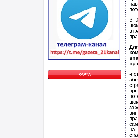
нар
пот
З 0
щом
втр
пра
Для
ко
вп
пра
-по
КАРТА
або
стр
про
пот
щом
зар
вип
пра
сам
на 
ста