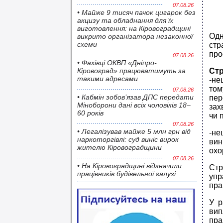
07.08.26
• Майже 9 тисяч пачок цигарок без
акцизу та обладнання для їх
виготовлення: на Кіровоградщині
Од
викрито організатора незаконної
схеми
стр
про
07.08.26
• Фахівці ОКВП «Дніпро-
Кіровоград» працюватимуть за
Стр
такими адресами
-не
том
07.08.26
• Кабмін зобов’язав ДПС передати
пер
Міноборони дані всіх чоловіків 18–
зах
60 років
чи 
07.08.26
• Легалізував майже 5 млн грн від
-не
наркоторгівлі: суд виніс вирок
вин
жителю Кіровоградщини
охо
07.08.26
• На Кіровоградщині відзначили
Стр
працівників будівельної галузі
упр
пра
У р
вип
пр