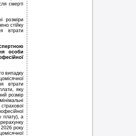
сля смерті
і розміри
ено стійку
ня втрати
кспертною
ня особи
есійної
го випадку
щомісячної
ня втрати
плати, яку
ний розмір
мінімальні
 страхової
рофесійної
 плату), а
ерерахунку
 2026 року
 щомісячної