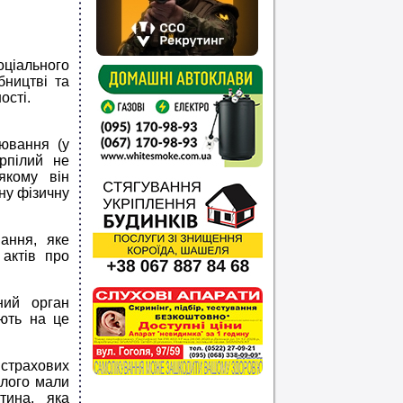
ціального
бництві та
ості.
ювання (у
рпілий не
якому він
ну фізичну
ання, яке
актів про
ний орган
ають на це
 страхових
ілого мали
тина, яка