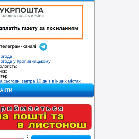
Погода
огода у
Кропивницькому
ологість:
иск:
ітер:
а сьогодні
завтра
10 днів
в інших містах
ТАКТИ