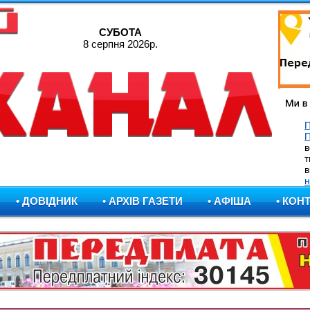
СУБОТА
8 серпня 2026р.
П
в
т
в
н
• ДОВІДНИК
• АРХІВ ГАЗЕТИ
• АФІША
• КОН