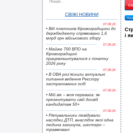
Ст
СВІЖІ НОВИНИ
Наза
07.08.26
• Від платників Кіровоградщини до
Стр
держбюджету спрямовано 1,6
і я
млрд грн військового збору
07.08.26
• Майже 700 ВПО на
Кіровоградщині
працевлаштувалися з початку
2026 року
07.08.26
• В ОВА роз’яснили актуальні
питання ведення Реєстру
застрахованих осіб
07.08.26
• Мій вік – моя перевага: як
презентувати свій досвід
кандидатам 50+
07.08.26
• Pятувальники ліквідували
наслідки ДТП, внаслідок якої одна
людина загинула, шестеро –
травмовані