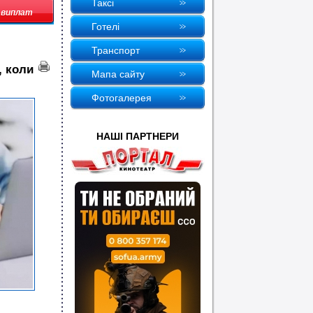
Таксi
р виплат
Готелi
Транспорт
, коли
Мапа сайту
Фотогалерея
НАШI ПАРТНЕРИ