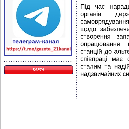
Під час нарад
органів дер
самоврядування
щодо забезпече
створення зап
опрацювання в
станцій до аль
співпраці має 
сталим та наді
КАРТА
надзвичайних си