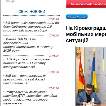
На Кіровоградщині обго
СВІЖІ НОВИНИ
Назад, у розділ
07.08.26
• Від платників Кіровоградщини до
держбюджету спрямовано 1,6
На Кіровоградщ
млрд грн військового збору
мобільних мер
07.08.26
• Майже 700 ВПО на
ситуацій
Кіровоградщині
працевлаштувалися з початку
2026 року
07.08.26
• В ОВА роз’яснили актуальні
питання ведення Реєстру
застрахованих осіб
07.08.26
• Мій вік – моя перевага: як
презентувати свій досвід
кандидатам 50+
07.08.26
• Pятувальники ліквідували
наслідки ДТП, внаслідок якої одна
людина загинула, шестеро –
травмовані