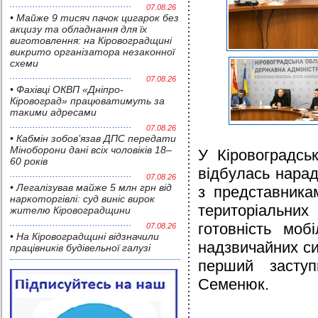
07.08.26
• Майже 9 тисяч пачок цигарок без
акцизу та обладнання для їх
виготовлення: на Кіровоградщині
викрито організатора незаконної
схеми
07.08.26
• Фахівці ОКВП «Дніпро-
Кіровоград» працюватимуть за
такими адресами
07.08.26
• Кабмін зобов’язав ДПС передати
Міноборони дані всіх чоловіків 18–
У Кіровоградськ
60 років
відбулась нара
07.08.26
• Легалізував майже 5 млн грн від
з представника
наркоторгівлі: суд виніс вирок
територіальних
жителю Кіровоградщини
готовність мо
07.08.26
• На Кіровоградщині відзначили
надзвичайних си
працівників будівельної галузі
перший засту
Семенюк.