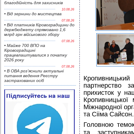
благодійність для захисників
10.08.26
• Від зернини до мистецтва
07.08.26
• Від платників Кіровоградщини до
держбюджету спрямовано 1,6
млрд грн військового збору
07.08.26
• Майже 700 ВПО на
Кіровоградщині
працевлаштувалися з початку
2026 року
07.08.26
• В ОВА роз’яснили актуальні
питання ведення Реєстру
Кропивницький
застрахованих осіб
партнерство з
прихисток у на
Кропивницької 
Міжнародної орга
та Сііма Сайсон.
Головною темою
та заступника