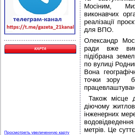
Мосіним, Ми
виконавчих орг
реалізації проє
для ВПО.
Олександр Мосі
ради вже вик
КАРТА
підібрана земе
по вулиці Родни
Вона географіч
точки зору бе
працевлаштуван
Також місце д
діючому житлов
інженерних мере
водовідведення 
метрів. Це сут
Просмотреть увеличенную карту