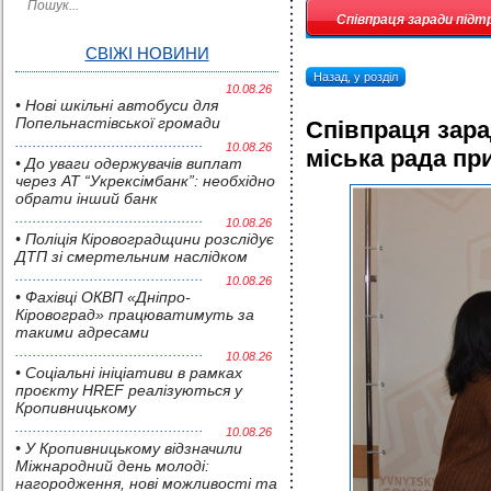
Співпраця заради підт
СВІЖІ НОВИНИ
Назад, у розділ
10.08.26
• Нові шкільні автобуси для
Попельнастівської громади
Співпраця зар
10.08.26
міська рада п
• До уваги одержувачів виплат
через АТ “Укрексімбанк”: необхідно
обрати інший банк
10.08.26
• Поліція Кіровоградщини розслідує
ДТП зі смертельним наслідком
10.08.26
• Фахівці ОКВП «Дніпро-
Кіровоград» працюватимуть за
такими адресами
10.08.26
• Соціальні ініціативи в рамках
проєкту HREF реалізуються у
Кропивницькому
10.08.26
• У Кропивницькому відзначили
Міжнародний день молоді:
нагородження, нові можливості та