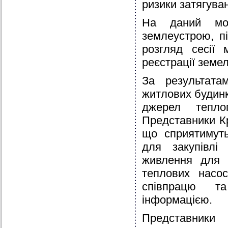
ризики затягува
На даний мо
землеустрою, п
розгляд сесії 
реєстрації земе
За результатам
житлових будинк
джерел тепло
Представники Кр
що сприятимуть
для закупівлі
живлення для з
теплових насос
співпрацю т
інформацією.
Представники 