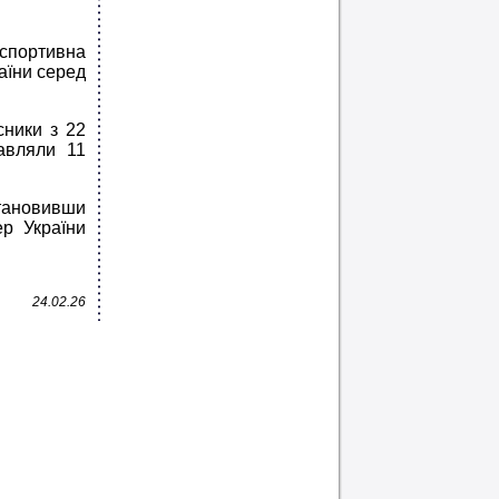
спортивна
аїни серед
сники з 22
тавляли 11
становивши
ер України
24.02.26