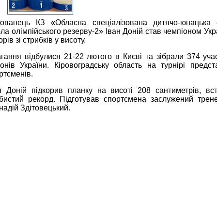
ованець КЗ «Обласна спеціалізована дитячо-юнацька 
ла олімпійського резерву-2» Іван Доній став чемпіоном Укр
орів зі стрибків у висоту.
гання відбулися 21-22 лютого в Києві та зібрали 374 уча
іонів України. Кіровоградську область на турнірі предс
ртсменів.
н Доній підкорив планку на висоті 208 сантиметрів, в
бистий рекорд. Підготував спортсмена заслужений трен
надій Здітовецький.