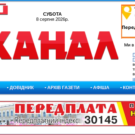
СУБОТА
8 серпня 2026р.
П
в
т
в
н
• ДОВІДНИК
• АРХІВ ГАЗЕТИ
• АФІША
• КОН