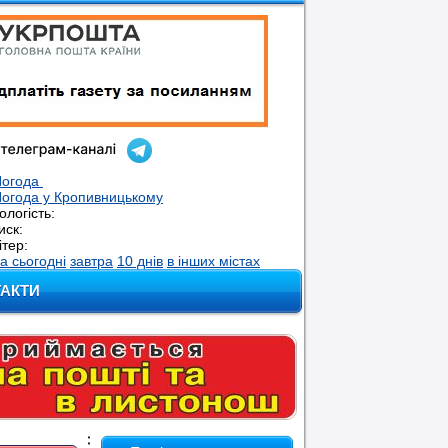
Погода
огода у
Кропивницькому
ологість:
иск:
ітер:
а сьогодні
завтра
10 днів
в інших містах
ТАКТИ