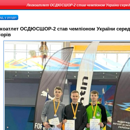
Легкоатлет ОСДЮСШОР-2 став чемпіоном України серед 
д, у розділ
гкоатлет ОСДЮСШОР-2 став чемпіоном України сере
орів