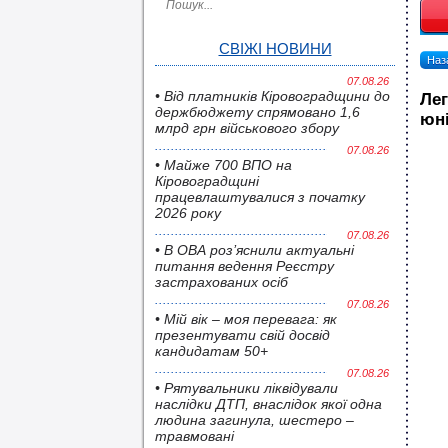
СВІЖІ НОВИНИ
Наза
07.08.26
• Від платників Кіровоградщини до
Ле
держбюджету спрямовано 1,6
юні
млрд грн військового збору
07.08.26
• Майже 700 ВПО на
Кіровоградщині
працевлаштувалися з початку
2026 року
07.08.26
• В ОВА роз’яснили актуальні
питання ведення Реєстру
застрахованих осіб
07.08.26
• Мій вік – моя перевага: як
презентувати свій досвід
кандидатам 50+
07.08.26
• Pятувальники ліквідували
наслідки ДТП, внаслідок якої одна
людина загинула, шестеро –
травмовані