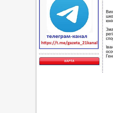
Вих
шко
юні
Зма
рег
спо
Іва
осо
Ген
КАРТА