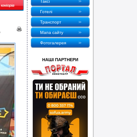
Таксi
юніорів
Готелi
Транспорт
д
Мапа сайту
Фотогалерея
НАШI ПАРТНЕРИ