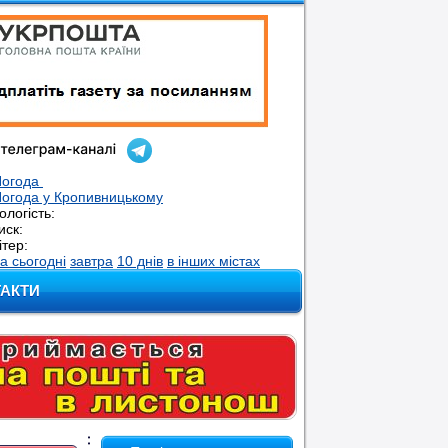
Погода
огода у
Кропивницькому
ологість:
иск:
ітер:
а сьогодні
завтра
10 днів
в інших містах
ТАКТИ