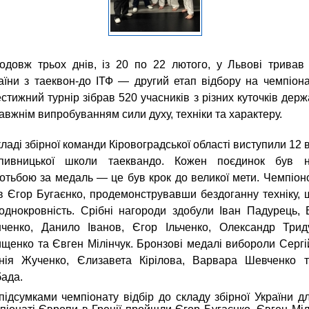
одовж трьох днів, із 20 по 22 лютого, у Львові тривав
аїни з таеквон-до ІТФ — другий етап відбору на чемпіон
стижний турнір зібрав 520 учасників з різних куточків держ
авжнім випробуванням сили духу, техніки та характеру.
кладі збірної команди Кіровоградської області виступили 12
опивницької школи таеквандо. Кожен поєдинок був 
отьбою за медаль — це був крок до великої мети. Чемпіон
в Єгор Бугаєнко, продемонструвавши бездоганну техніку, ш
однокровність. Срібні нагороди здобули Іван Падурець,
ченко, Данило Іванов, Єгор Ільченко, Олександр Трид
щенко та Євген Мілінчук. Бронзові медалі вибороли Сергі
нія Жученко, Єлизавета Кірілова, Варвара Шевченко 
ада.
підсумками чемпіонату відбір до складу збірної України дл