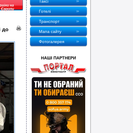
Таксi
раїни на
 Європи
Готелi
Транспорт
і до
Мапа сайту
Фотогалерея
НАШI ПАРТНЕРИ