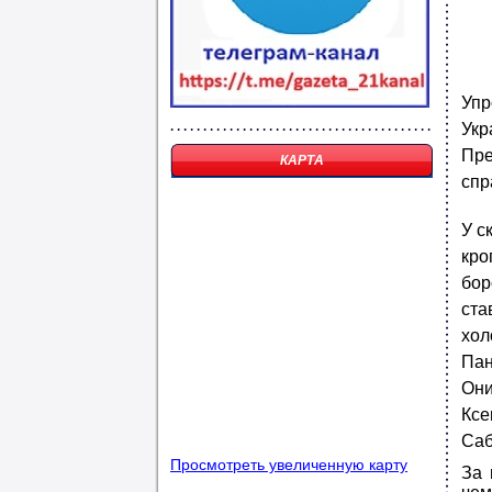
Упр
Укр
Пре
КАРТА
спр
У с
кр
бор
ста
хол
Пан
Они
Ксе
Саб
Просмотреть увеличенную карту
За 