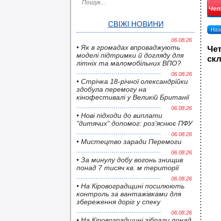
Чет
СВІЖІ НОВИНИ
Наза
06.08.26
• Як в громадах впроваджують
Чет
моделі підтримки й догляду для
скл
літніх та маломобільних ВПО?
06.08.26
• Стрічка 18-річної олександрійки
здобула перемогу на
кінофестивалі у Великій Британії
06.08.26
• Нові підходи до виплати
"дитячих" допомог: роз’яснює ПФУ
06.08.26
• Мистецтво заради Перемоги
06.08.26
• За минулу добу вогонь знищив
понад 7 тисяч кв. м території
06.08.26
• На Кіровоградщині посилюють
контроль за вантажівками для
збереження доріг у спеку
06.08.26
• На Кіровоградщині зібрали понад