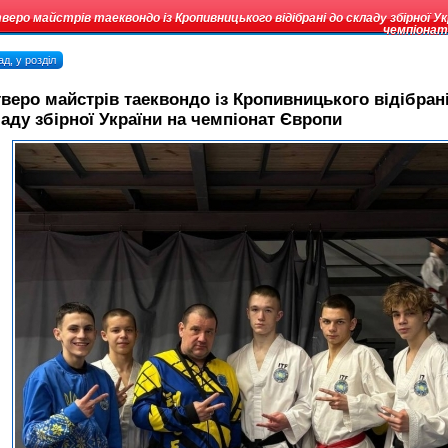
веро майстрів таеквондо із Кропивницького відібрані до складу збірної Ук
чемпіонат
д, у розділ
веро майстрів таеквондо із Кропивницького відібран
аду збірної України на чемпіонат Європи