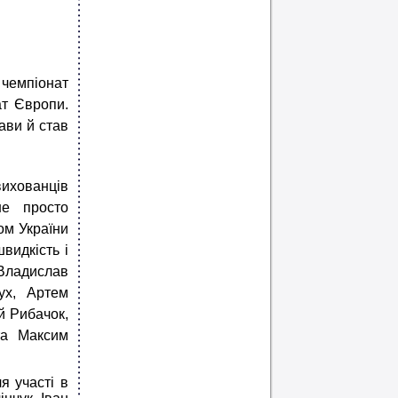
 чемпіонат
ат Європи.
ави й став
 вихованців
не просто
ом України
видкість і
 Владислав
ух, Артем
й Рибачок,
та Максим
я участі в