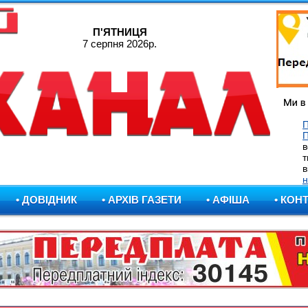
П'ЯТНИЦЯ
7 серпня 2026р.
П
в
т
в
н
• ДОВІДНИК
• АРХІВ ГАЗЕТИ
• АФІША
• КОН