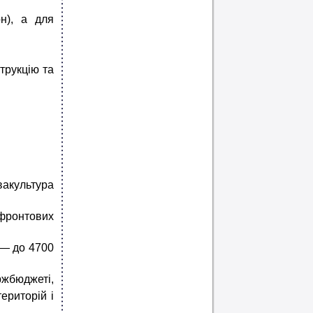
н), а для
трукцію та
вакультура
фронтових
 — до 4700
жбюджеті,
ериторій і