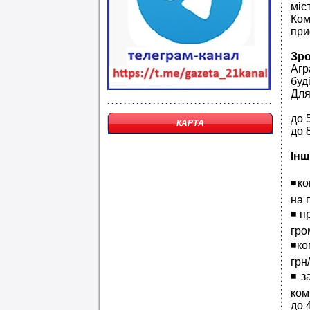
міс
Ком
при
Зро
Агр
буд
Для
до 
КАРТА
до 
Інш
◾️к
на 
◾️п
гро
◾️к
грн
◾️з
ком
до 