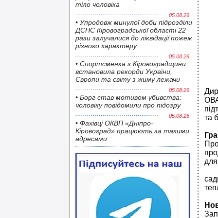
тіло чоловіка
05.08.26
• Упродовж минулої доби підрозділи
ДСНС Кіровоградської області 22
рази залучалися до ліквідації пожеж
різного характеру
05.08.26
• Спортсменка з Кіровоградщини
встановила рекорди України,
Європи та світу з жиму лежачи
05.08.26
Дир
• Борг став мотивом убивства:
ОВ
чоловіку повідомили про підозру
під
05.08.26
та 
• Фахівці ОКВП «Дніпро-
Кіровоград» працюють за такими
Гра
адресами
Пр
про
для
сад
теп
Нов
Зап