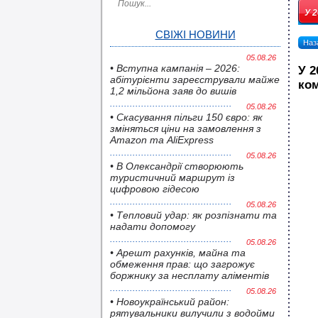
У 
СВІЖІ НОВИНИ
Наза
05.08.26
• Вступна кампанія – 2026:
У 2
абітурієнти зареєстрували майже
ком
1,2 мільйона заяв до вишів
05.08.26
• Скасування пільги 150 євро: як
зміняться ціни на замовлення з
Amazon та AliExpress
05.08.26
• В Олександрії створюють
туристичний маршрут із
цифровою гідесою
05.08.26
• Тепловий удар: як розпізнати та
надати допомогу
05.08.26
• Арешт рахунків, майна та
обмеження прав: що загрожує
боржнику за несплату аліментів
05.08.26
• Новоукраїнський район:
рятувальники вилучили з водойми