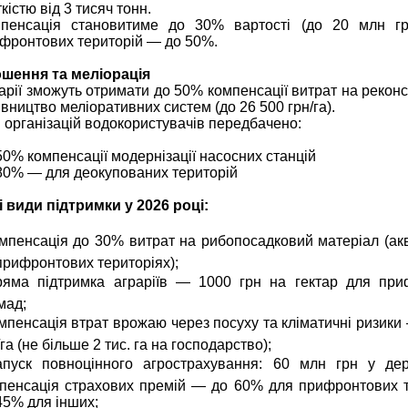
ткістю від 3 тисяч тонн.
пенсація становитиме до 30% вартості (до 20 млн гр
фронтових територій — до 50%.
шення та меліорація
арії зможуть отримати до 50% компенсації витрат на реконс
івництво меліоративних систем (до 26 500 грн/га).
 організацій водокористувачів передбачено:
50% компенсації модернізації насосних станцій
80% — для деокупованих територій
і види підтримки у 2026 році:
омпенсація до 30% витрат на рибопосадковий матеріал (ак
прифронтових територіях);
ряма підтримка аграріїв — 1000 грн на гектар для при
мад;
омпенсація втрат врожаю через посуху та кліматичні ризики
/га (не більше 2 тис. га на господарство);
апуск повноцінного агрострахування: 60 млн грн у дер
пенсація страхових премій — до 60% для прифронтових т
45% для інших;