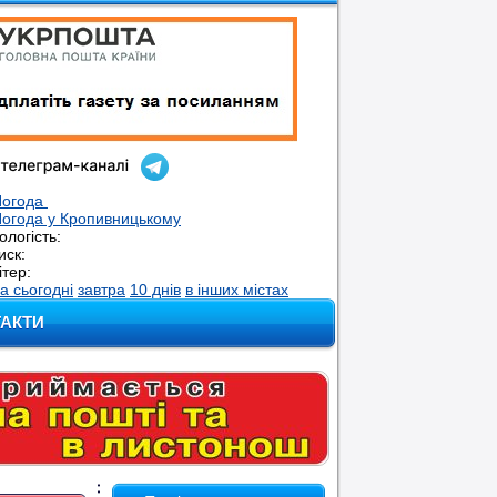
Погода
огода у
Кропивницькому
ологість:
иск:
ітер:
а сьогодні
завтра
10 днів
в інших містах
ТАКТИ