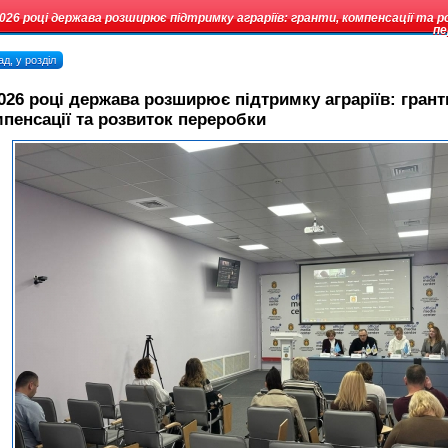
2026 році держава розширює підтримку аграріїв: гранти, компенсації та 
пе
д, у розділ
026 році держава розширює підтримку аграріїв: грант
пенсації та розвиток переробки