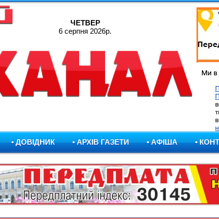
ЧЕТВЕР
6 серпня 2026р.
П
в
т
в
н
• ДОВІДНИК
• АРХІВ ГАЗЕТИ
• АФІША
• КОН