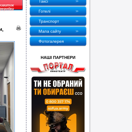
Таксi
розвиток
реробки
Готелi
Транспорт
и,
Мапа сайту
Фотогалерея
НАШI ПАРТНЕРИ