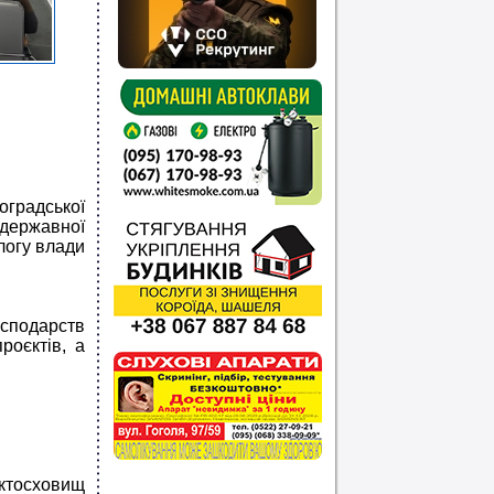
оградської
державної
алогу влади
подарств
роєктів, а
уктосховищ