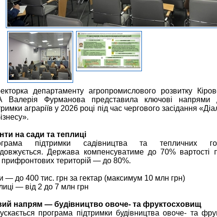
екторка департаменту агропромислового розвитку Кіров
А Валерія Фурманова представила ключові напрями 
тримки аграріїв у 2026 році під час чергового засідання «Ді
бізнесу».
нти на сади та теплиці
ограма підтримки садівництва та тепличних гос
довжується. Держава компенсуватиме до 70% вартості п
 прифронтових територій — до 80%.
и — до 400 тис. грн за гектар (максимум 10 млн грн)
лиці — від 2 до 7 млн грн
ий напрям — будівництво овоче- та фруктосховищ
ускається програма підтримки будівництва овоче- та фр