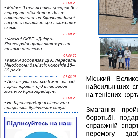
07.08.26
• Майже 9 тисяч пачок цигарок без
акцизу та обладнання для їх
виготовлення: на Кіровоградщині
викрито організатора незаконної
схеми
07.08.26
• Фахівці ОКВП «Дніпро-
Кіровоград» працюватимуть за
такими адресами
07.08.26
• Кабмін зобов’язав ДПС передати
Міноборони дані всіх чоловіків 18–
60 років
07.08.26
Міський Велико
• Легалізував майже 5 млн грн від
найсильніших с
наркоторгівлі: суд виніс вирок
жителю Кіровоградщини
на тенісних корт
07.08.26
• На Кіровоградщині відзначили
працівників будівельної галузі
Змагання прой
боротьбі, пода
справжній спор
перемогу зд