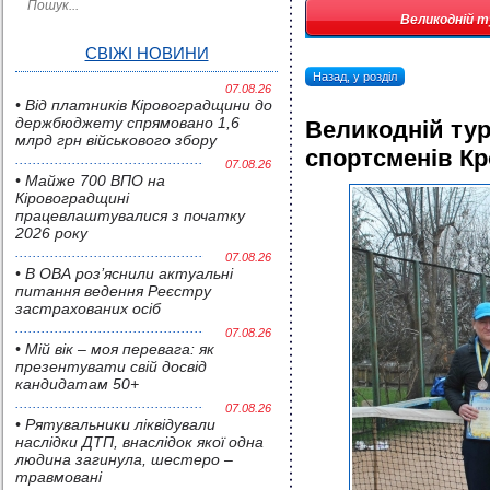
Великодній т
СВІЖІ НОВИНИ
Назад, у розділ
07.08.26
• Від платників Кіровоградщини до
держбюджету спрямовано 1,6
Великодній тур
млрд грн військового збору
спортсменів К
07.08.26
• Майже 700 ВПО на
Кіровоградщині
працевлаштувалися з початку
2026 року
07.08.26
• В ОВА роз’яснили актуальні
питання ведення Реєстру
застрахованих осіб
07.08.26
• Мій вік – моя перевага: як
презентувати свій досвід
кандидатам 50+
07.08.26
• Pятувальники ліквідували
наслідки ДТП, внаслідок якої одна
людина загинула, шестеро –
травмовані