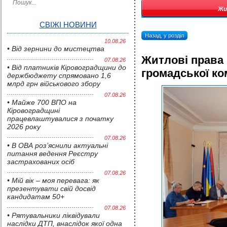
Жи
СВІЖІ НОВИНИ
Назад, у розділ
10.08.26
• Від зернини до мистецтва
Житлові права 
07.08.26
• Від платників Кіровоградщини до
громадської ком
держбюджету спрямовано 1,6
млрд грн військового збору
07.08.26
• Майже 700 ВПО на
Кіровоградщині
працевлаштувалися з початку
2026 року
07.08.26
• В ОВА роз’яснили актуальні
питання ведення Реєстру
застрахованих осіб
07.08.26
• Мій вік – моя перевага: як
презентувати свій досвід
кандидатам 50+
07.08.26
• Pятувальники ліквідували
наслідки ДТП, внаслідок якої одна