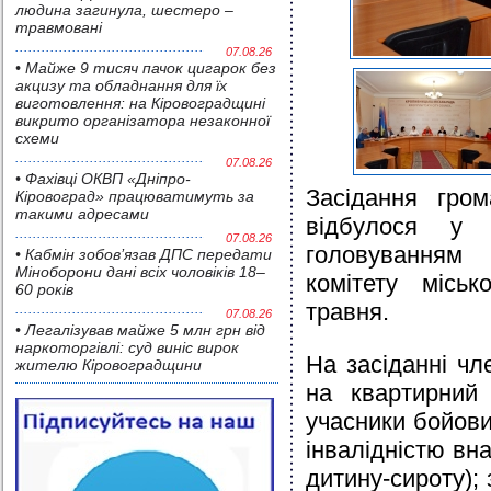
людина загинула, шестеро –
травмовані
07.08.26
• Майже 9 тисяч пачок цигарок без
акцизу та обладнання для їх
виготовлення: на Кіровоградщині
викрито організатора незаконної
схеми
07.08.26
• Фахівці ОКВП «Дніпро-
Засідання гром
Кіровоград» працюватимуть за
такими адресами
відбулося у 
07.08.26
головуванням
• Кабмін зобов’язав ДПС передати
Міноборони дані всіх чоловіків 18–
комітету міськ
60 років
травня.
07.08.26
• Легалізував майже 5 млн грн від
наркоторгівлі: суд виніс вирок
На засіданні чл
жителю Кіровоградщини
на квартирний
учасники бойових
інвалідністю внас
дитину-сироту);