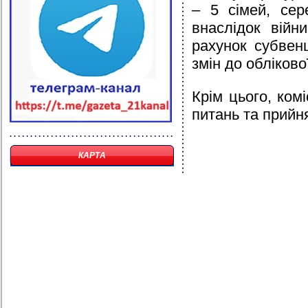
– 5 сімей, сер
внаслідок війн
рахунок субвен
змін до обліково
Крім цього, ком
питань та прийн
КАРТА