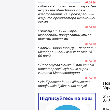
07.08.26
• Майже 9 тисяч пачок цигарок без
акцизу та обладнання для їх
виготовлення: на Кіровоградщині
викрито організатора незаконної
схеми
07.08.26
• Фахівці ОКВП «Дніпро-
Кіровоград» працюватимуть за
такими адресами
07.08.26
• Кабмін зобов’язав ДПС передати
Міноборони дані всіх чоловіків 18–
60 років
07.08.26
• Легалізував майже 5 млн грн від
наркоторгівлі: суд виніс вирок
жителю Кіровоградщини
07.08.26
• На Кіровоградщині відзначили
Пов
працівників будівельної галузі
Укр
Зве
до 
Від