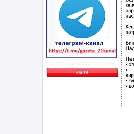
зв
нар
нас
Кеш
пот
Вип
Над
На 
▪️ 
▪️ 
КАРТА
вир
▪️ 
▪️ 