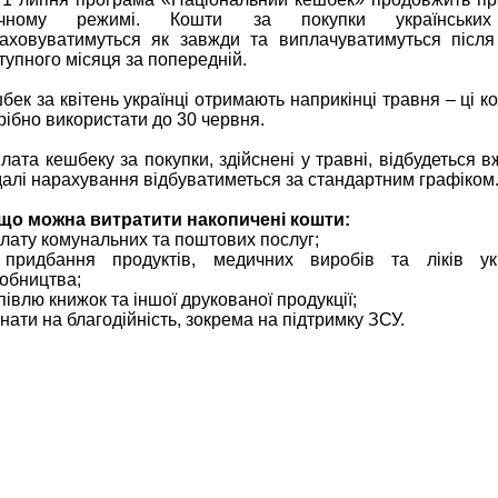
ичному режимі. Кошти за покупки українських
аховуватимуться як завжди та виплачуватимуться після
тупного місяця за попередній.
бек за квітень українці отримають наприкінці травня – ці к
рібно використати до 30 червня.
лата кешбеку за покупки, здійснені у травні, відбудеться в
алі нарахування відбуватиметься за стандартним графіком
що можна витратити накопичені кошти:
оплату комунальних та поштових послуг;
придбання продуктів, медичних виробів та ліків укр
обництва;
купівлю книжок та іншої друкованої продукції;
донати на благодійність, зокрема на підтримку ЗСУ.