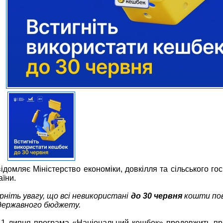
ідомляє Міністерство економіки, довкілля та сільського го
аїни.
рніть увагу, що всі невикористані
до
30 червня
кошти по
державного бюджету.
 1 липня програма «Національний кешбек» продовжить п