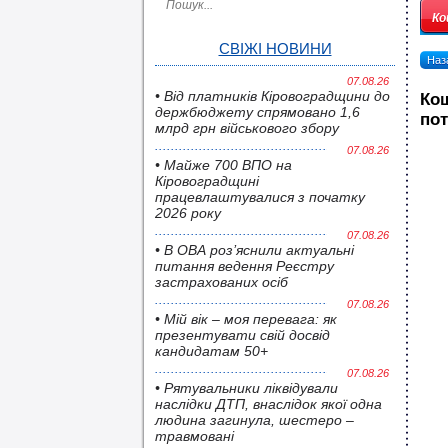
Ко
СВІЖІ НОВИНИ
Наза
07.08.26
• Від платників Кіровоградщини до
Кош
держбюджету спрямовано 1,6
пот
млрд грн військового збору
07.08.26
• Майже 700 ВПО на
Кіровоградщині
працевлаштувалися з початку
2026 року
07.08.26
• В ОВА роз’яснили актуальні
питання ведення Реєстру
застрахованих осіб
07.08.26
• Мій вік – моя перевага: як
презентувати свій досвід
кандидатам 50+
07.08.26
• Pятувальники ліквідували
наслідки ДТП, внаслідок якої одна
людина загинула, шестеро –
травмовані