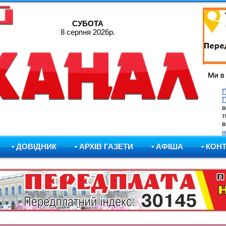
СУБОТА
8 серпня 2026р.
П
в
т
в
н
• ДОВІДНИК
• АРХІВ ГАЗЕТИ
• АФІША
• КОН