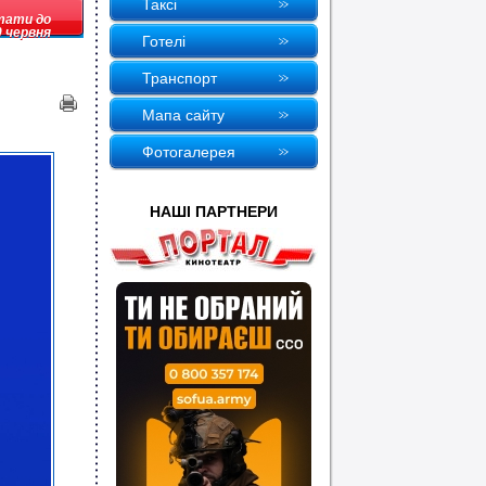
Таксi
стати до
0 червня
Готелi
Транспорт
Мапа сайту
Фотогалерея
НАШI ПАРТНЕРИ