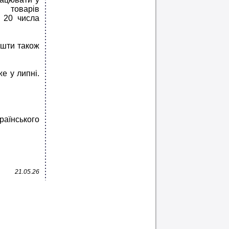
 товарів
 20 числа
ошти також
же у липні.
.
аїнського
21.05.26