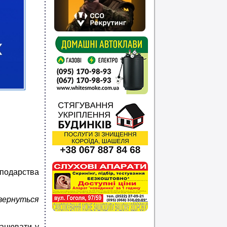
сподарства
вернуться
рацювати у