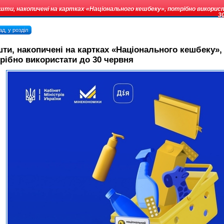
шти, накопичені на картках «Національного кешбеку», потрібно викори
3
д, у розділ
ти, накопичені на картках «Національного кешбеку»,
рібно використати до 30 червня