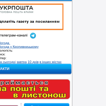
Погода
огода у
Кропивницькому
ологість:
иск:
ітер:
а сьогодні
завтра
10 днів
в інших містах
ТАКТИ