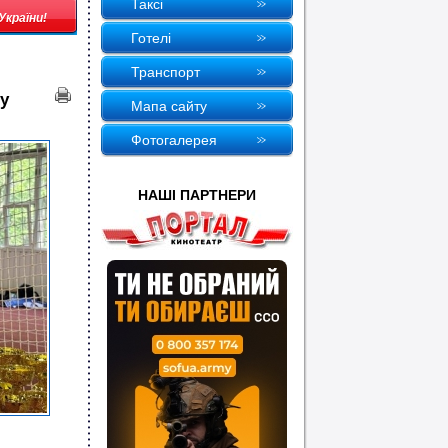
Таксi
країни!
Готелi
Транспорт
у
Мапа сайту
Фотогалерея
НАШI ПАРТНЕРИ