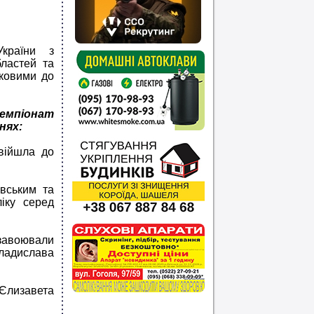
країни з
бластей та
рковими до
емпіонат
нях:
увійшла до
вським та
іку серед
завоювали
Владислава
 Єлизавета