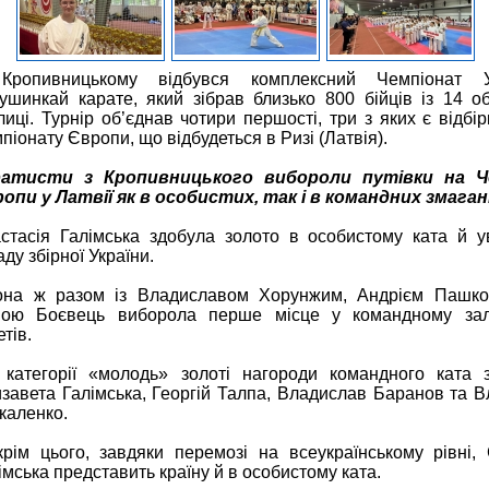
Кропивницькому відбувся комплексний Чемпіонат У
кушинкай карате, який зібрав близько 800 бійців із 14 о
лиці. Турнір об’єднав чотири першості, три з яких є відбі
піонату Європи, що відбудеться в Ризі (Латвія).
ратисти з Кропивницького вибороли путівки на Ч
опи у Латвії як в особистих, так і в командних змаган
стасія Галімська здобула золото в особистому ката й 
аду збірної України.
она ж разом із Владиславом Хорунжим, Андрієм Пашко
ою Боєвець виборола перше місце у командному зал
етів.
 категорії «молодь» золоті нагороди командного ката 
завета Галімська, Георгій Талпа, Владислав Баранов та 
каленко.
крім цього, завдяки перемозі на всеукраїнському рівні,
імська представить країну й в особистому ката.