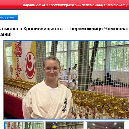
Каратистка з Кропивницького — переможниця Чемпіонату У
д, у розділ
атистка з Кропивницького — переможниця Чемпіонат
аїни!