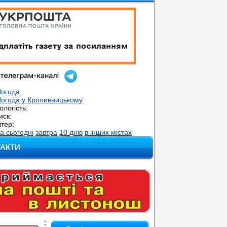
Погода
огода у
Кропивницькому
ологість:
иск:
ітер:
а сьогодні
завтра
10 днів
в інших містах
ТАКТИ