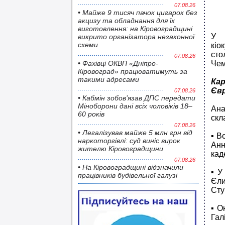
07.08.26
• Майже 9 тисяч пачок цигарок без
акцизу та обладнання для їх
виготовлення: на Кіровоградщині
У 
викрито організатора незаконної
схеми
кіо
сто
07.08.26
• Фахівці ОКВП «Дніпро-
Чем
Кіровоград» працюватимуть за
такими адресами
Ка
Євр
07.08.26
• Кабмін зобов’язав ДПС передати
Міноборони дані всіх чоловіків 18–
Ана
60 років
скл
07.08.26
• Легалізував майже 5 млн грн від
▪️В
наркоторгівлі: суд виніс вирок
Анн
жителю Кіровоградщини
кад
07.08.26
• На Кіровоградщині відзначили
▪️У
працівників будівельної галузі
Єли
Сту
▪️О
Гал