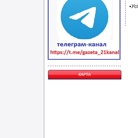
▪️
Ус
КАРТА