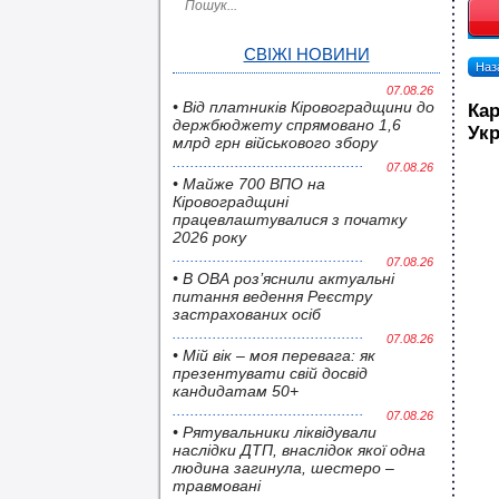
СВІЖІ НОВИНИ
Наза
07.08.26
• Від платників Кіровоградщини до
Кар
держбюджету спрямовано 1,6
Укр
млрд грн військового збору
07.08.26
• Майже 700 ВПО на
Кіровоградщині
працевлаштувалися з початку
2026 року
07.08.26
• В ОВА роз’яснили актуальні
питання ведення Реєстру
застрахованих осіб
07.08.26
• Мій вік – моя перевага: як
презентувати свій досвід
кандидатам 50+
07.08.26
• Pятувальники ліквідували
наслідки ДТП, внаслідок якої одна
людина загинула, шестеро –
травмовані