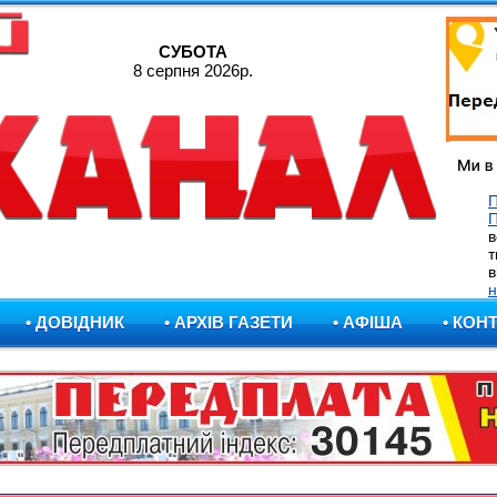
СУБОТА
8 серпня 2026р.
П
в
т
в
н
• ДОВІДНИК
• АРХІВ ГАЗЕТИ
• АФІША
• КОН