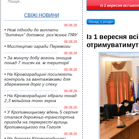
Із 1 вересня всі ш
СВІЖІ НОВИНИ
Назад, у розділ
06.08.26
• Нові підходи до виплати
"дитячих" допомог: роз’яснює ПФУ
Із 1 вересня в
06.08.26
отримуватимут
• Мистецтво заради Перемоги
06.08.26
• За минулу добу вогонь знищив
понад 7 тисяч кв. м території
06.08.26
• На Кіровоградщині посилюють
контроль за вантажівками для
збереження доріг у спеку
06.08.26
• На Кіровоградщині зібрали понад
2,3 мільйона тонн зерна
06.08.26
• У Кропивницькому вдень 5 серпня
сталася дорожньо-транспортна
пригода на перехресті вулиць
Кропивницького та Гоголя
06.08.26
• На дорогах Кіровоградщини