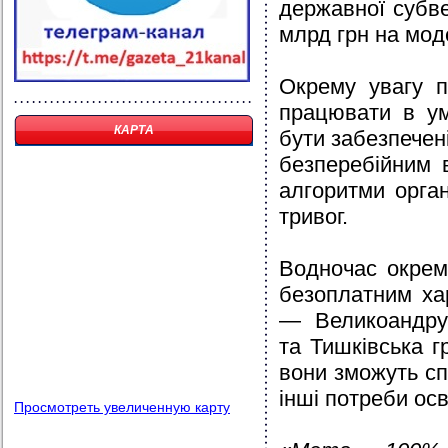
державної субве
млрд грн на мод
Окрему увагу п
працювати в ум
КАРТА
бути забезпече
безперебійним 
алгоритми орган
тривог.
Водночас окрем
безоплатним ха
— Великоандрус
та Тишківська г
вони зможуть сп
інші потреби осві
Просмотреть увеличенную карту