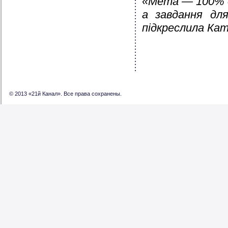
«Мета — 100% о
а завдання дл
підкреслила Ка
© 2013 «21й Канал». Все права сохранены.