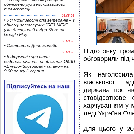
обмежено рух великовагового
транспорту
06.08.26
• Усі можливості для ветеранів – в
одному застосунку: "БЕЗ МЕЖ"
уже доступний в App Store та
Google Play
06.08.26
• Оголошено День жалоби
Підготовку гро
06.08.26
• Інформація про стан
обговорили під 
водопостачання на об’єктах ОКВП
«Дніпро-Кіровоград» станом на
9.00 ранку 6 серпня
Як наголосила
військової ад
держава постав
стовідсоткове 
харчуванням у 
леді України Ол
Для цього у 20