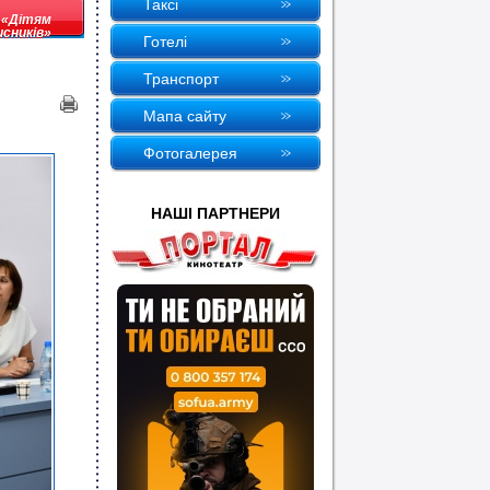
Таксi
 «Дітям
сників»
Готелi
Транспорт
Мапа сайту
Фотогалерея
НАШI ПАРТНЕРИ