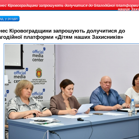
знес Кіровоградщини запрошують долучитися до благодійної платформи
наших Захи
д, у розділ
знес Кіровоградщини запрошують долучитися до
годійної платформи «Дітям наших Захисників»