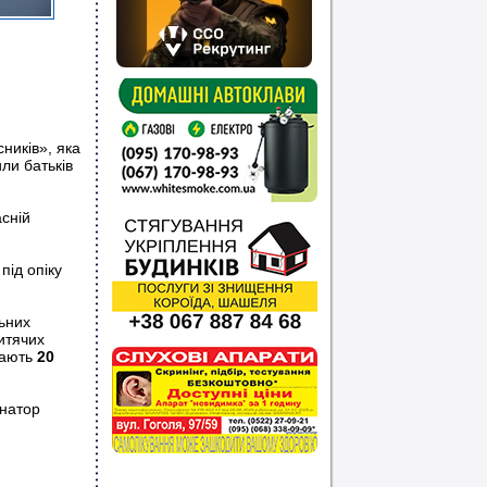
ників», яка
или батьків
асній
під опіку
ьних
итячих
 мають
20
натор