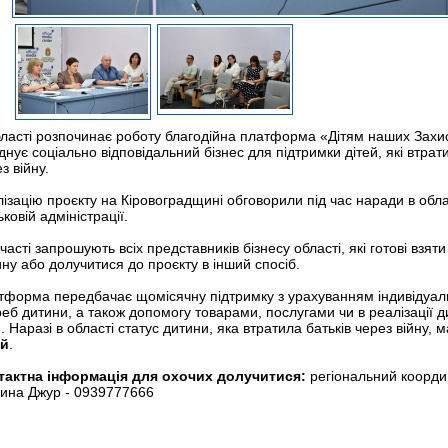
бласті розпочинає роботу благодійна платформа «Дітям наших Захис
днує соціально відповідальний бізнес для підтримки дітей, які втрат
з війну.
ізацію проєкту на Кіровоградщині обговорили під час наради в обл
ьковій адміністрації.
часті запрошують всіх представників бізнесу області, які готові взяти 
ну або долучитися до проєкту в інший спосіб.
тформа передбачає щомісячну підтримку з урахуванням індивідуал
еб дитини, а також допомогу товарами, послугами чи в реалізації д
. Наразі в області статус дитини, яка втратила батьків через війну,
ей
.
тактна інформація для охочих долучитися:
регіональний коорди
ина Джур - 0939777666