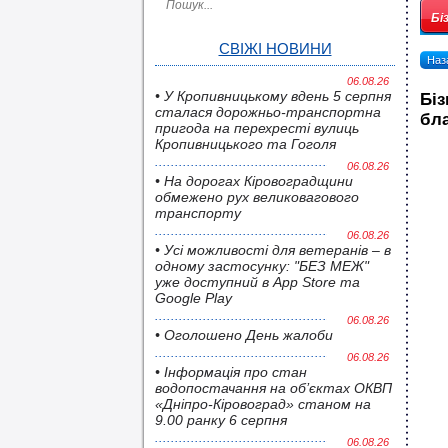
Бі
СВІЖІ НОВИНИ
Наза
06.08.26
• У Кропивницькому вдень 5 серпня
Бі
сталася дорожньо-транспортна
бла
пригода на перехресті вулиць
Кропивницького та Гоголя
06.08.26
• На дорогах Кіровоградщини
обмежено рух великовагового
транспорту
06.08.26
• Усі можливості для ветеранів – в
одному застосунку: "БЕЗ МЕЖ"
уже доступний в App Store та
Google Play
06.08.26
• Оголошено День жалоби
06.08.26
• Інформація про стан
водопостачання на об’єктах ОКВП
«Дніпро-Кіровоград» станом на
9.00 ранку 6 серпня
06.08.26