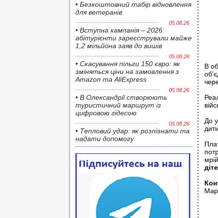
• Безкоштовний табір відновлення
для ветеранів
05.08.26
• Вступна кампанія – 2026:
абітурієнти зареєстрували майже
1,2 мільйона заяв до вишів
05.08.26
• Скасування пільги 150 євро: як
В о
зміняться ціни на замовлення з
об'є
Amazon та AliExpress
чере
05.08.26
• В Олександрії створюють
Реал
туристичний маршрут із
війс
цифровою гідесою
До у
05.08.26
дити
• Тепловий удар: як розпізнати та
надати допомогу
Пла
потр
мрій
діт
Кон
Мар