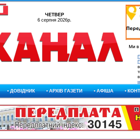
ЧЕТВЕР
6 серпня 2026р.
П
в
т
в
н
• ДОВІДНИК
• АРХІВ ГАЗЕТИ
• АФІША
• КОН