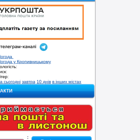
Погода
огода у
Кропивницькому
ологість:
иск:
ітер:
а сьогодні
завтра
10 днів
в інших містах
ТАКТИ