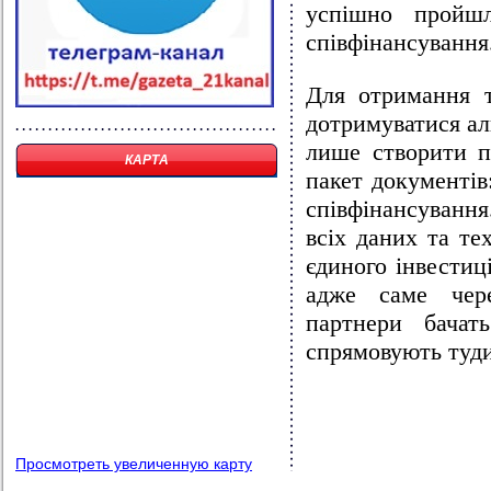
успішно пройшл
співфінансування
Для отримання т
дотримуватися а
лише створити п
КАРТА
пакет документів
співфінансування
всіх даних та те
єдиного інвестиц
адже саме чер
партнери бачат
спрямовують туди
Просмотреть увеличенную карту