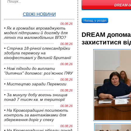
DREAM до
СВІЖІ НОВИНИ
Назад, у розділ
06.08.26
• Як в громадах впроваджують
моделі підтримки й догляду для
DREAM допомаг
літніх та маломобільних ВПО?
захиститися ві
06.08.26
• Стрічка 18-річної олександрійки
здобула перемогу на
кінофестивалі у Великій Британії
06.08.26
• Нові підходи до виплати
"дитячих" допомог: роз’яснює ПФУ
06.08.26
• Мистецтво заради Перемоги
06.08.26
• За минулу добу вогонь знищив
понад 7 тисяч кв. м території
06.08.26
• На Кіровоградщині посилюють
контроль за вантажівками для
збереження доріг у спеку
06.08.26
• На Кіровоградщині зібрали понад