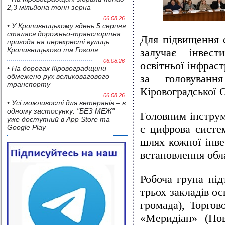
2,3 мільйона тонн зерна
06.08.26
• У Кропивницькому вдень 5 серпня
сталася дорожньо-транспортна
Для підвищення с
пригода на перехресті вулиць
Кропивницького та Гоголя
залучає інвест
06.08.26
освітньої інфрас
• На дорогах Кіровоградщини
обмежено рух великовагового
за головуванн
транспорту
Кіровоградської
06.08.26
• Усі можливості для ветеранів – в
одному застосунку: "БЕЗ МЕЖ"
Головним інстру
уже доступний в App Store та
є цифрова сист
Google Play
шлях кожної інве
встановлення обла
Робоча група під
трьох закладів ос
громада), Торго
«Меридіан» (Нов