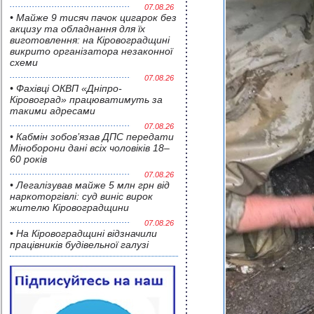
07.08.26
• Майже 9 тисяч пачок цигарок без
акцизу та обладнання для їх
виготовлення: на Кіровоградщині
викрито організатора незаконної
схеми
07.08.26
• Фахівці ОКВП «Дніпро-
Кіровоград» працюватимуть за
такими адресами
07.08.26
• Кабмін зобов’язав ДПС передати
Міноборони дані всіх чоловіків 18–
60 років
07.08.26
• Легалізував майже 5 млн грн від
наркоторгівлі: суд виніс вирок
жителю Кіровоградщини
07.08.26
• На Кіровоградщині відзначили
працівників будівельної галузі