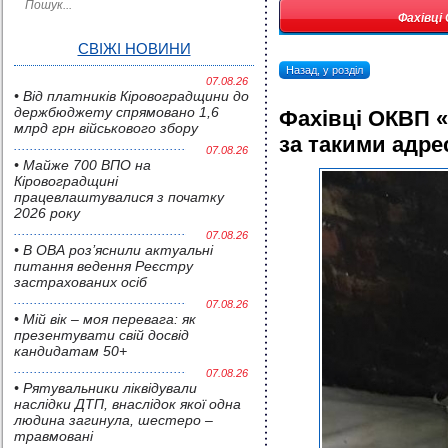
Фахівці
СВІЖІ НОВИНИ
Назад, у розділ
07.08.26
• Від платників Кіровоградщини до
держбюджету спрямовано 1,6
Фахівці ОКВП 
млрд грн військового збору
за такими адр
07.08.26
• Майже 700 ВПО на
Кіровоградщині
працевлаштувалися з початку
2026 року
07.08.26
• В ОВА роз’яснили актуальні
питання ведення Реєстру
застрахованих осіб
07.08.26
• Мій вік – моя перевага: як
презентувати свій досвід
кандидатам 50+
07.08.26
• Pятувальники ліквідували
наслідки ДТП, внаслідок якої одна
людина загинула, шестеро –
травмовані