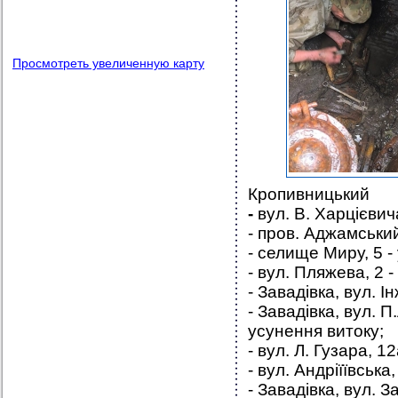
Просмотреть увеличенную карту
Кропивницький
-
вул. В. Харцієвич
- пров. Аджамський
- селище Миру, 5 -
- вул. Пляжева, 2 
- Завадівка, вул. І
- Завадівка, вул. 
усунення витоку;
- вул. Л. Гузара, 1
- вул. Андріїївська
- Завадівка, вул. 