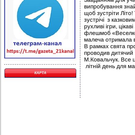
випробування знайт
щоб зустріти Літо!
зустрічі з казкови
рухливі ігри, ціка
флешмоб «Веселков
малеча отримала в
В рамках свята про
проводив дитячий к
М.Ковальчук. Все 
літній день для м
КАРТА