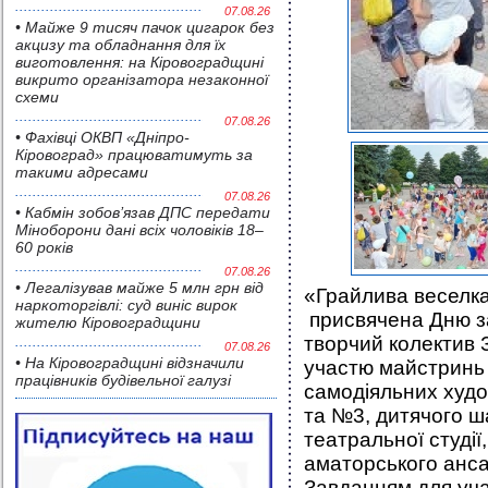
07.08.26
• Майже 9 тисяч пачок цигарок без
акцизу та обладнання для їх
виготовлення: на Кіровоградщині
викрито організатора незаконної
схеми
07.08.26
• Фахівці ОКВП «Дніпро-
Кіровоград» працюватимуть за
такими адресами
07.08.26
• Кабмін зобов’язав ДПС передати
Міноборони дані всіх чоловіків 18–
60 років
07.08.26
• Легалізував майже 5 млн грн від
«Грайлива веселка
наркоторгівлі: суд виніс вирок
присвячена Дню зах
жителю Кіровоградщини
творчий колектив 
07.08.26
• На Кіровоградщині відзначили
участю майстринь 
працівників будівельної галузі
самодіяльних худо
та №3, дитячого ш
театральної студії
аматорського ансам
Завданням для учас