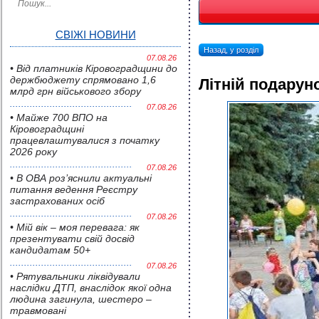
СВІЖІ НОВИНИ
Назад, у розділ
07.08.26
• Від платників Кіровоградщини до
держбюджету спрямовано 1,6
Літній подарун
млрд грн військового збору
07.08.26
• Майже 700 ВПО на
Кіровоградщині
працевлаштувалися з початку
2026 року
07.08.26
• В ОВА роз’яснили актуальні
питання ведення Реєстру
застрахованих осіб
07.08.26
• Мій вік – моя перевага: як
презентувати свій досвід
кандидатам 50+
07.08.26
• Pятувальники ліквідували
наслідки ДТП, внаслідок якої одна
людина загинула, шестеро –
травмовані