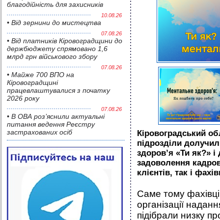
благодійність для захисників
10.08.26
• Від зернини до мистецтва
07.08.26
• Від платників Кіровоградщини до
держбюджету спрямовано 1,6
млрд грн військового збору
07.08.26
• Майже 700 ВПО на
Кіровоградщині
працевлаштувалися з початку
2026 року
07.08.26
• В ОВА роз’яснили актуальні
питання ведення Реєстру
застрахованих осіб
Кіровоградський обл
підрозділи долучил
здоров’я «Ти як?» і
задоволення кадров
клієнтів, так і фахів
Саме тому фахівці 
організації наданн
підібрали низку пр