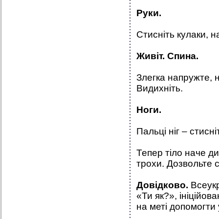
Руки.
Стисніть кулаки, н
Живіт. Спина.
Злегка напружте, н
Видихніть.
Ноги.
Пальці ніг – стисніт
Тепер тіло наче д
трохи. Дозвольте с
Довідково.
Всеукр
«Ти як?», ініційо
на меті допомогти