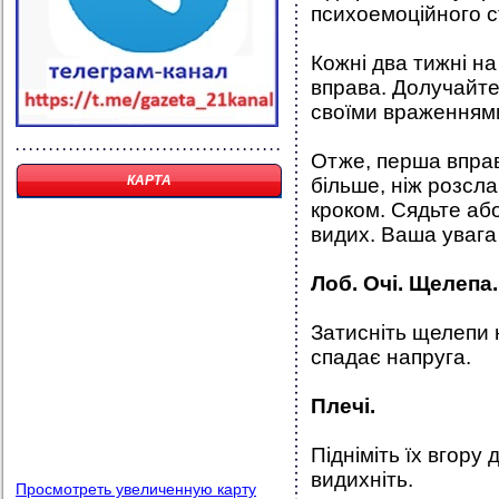
психоемоційного с
Кожні два тижні на
вправа. Долучайтес
своїми враженням
Отже, перша впра
КАРТА
більше, ніж розсл
кроком. Сядьте аб
видих. Ваша увага 
Лоб. Очі. Щелепа.
Затисніть щелепи н
спадає напруга.
Плечі.
Підніміть їх вгору 
видихніть.
Просмотреть увеличенную карту