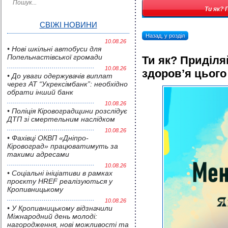
Ти як? 
СВІЖІ НОВИНИ
Назад, у розділ
10.08.26
• Нові шкільні автобуси для
Попельнастівської громади
Ти як? Приділя
10.08.26
здоров’я цього
• До уваги одержувачів виплат
через АТ “Укрексімбанк”: необхідно
обрати інший банк
10.08.26
• Поліція Кіровоградщини розслідує
ДТП зі смертельним наслідком
10.08.26
• Фахівці ОКВП «Дніпро-
Кіровоград» працюватимуть за
такими адресами
10.08.26
• Соціальні ініціативи в рамках
проєкту HREF реалізуються у
Кропивницькому
10.08.26
• У Кропивницькому відзначили
Міжнародний день молоді:
нагородження, нові можливості та