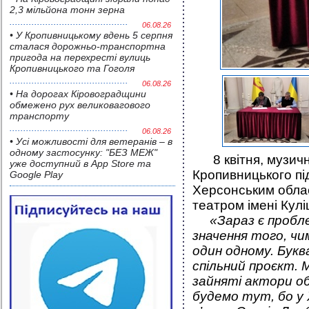
2,3 мільйона тонн зерна
06.08.26
• У Кропивницькому вдень 5 серпня
сталася дорожньо-транспортна
пригода на перехресті вулиць
Кропивницького та Гоголя
06.08.26
• На дорогах Кіровоградщини
обмежено рух великовагового
транспорту
06.08.26
• Усі можливості для ветеранів – в
одному застосунку: "БЕЗ МЕЖ"
8 квітня, музичн
уже доступний в App Store та
Кропивницького пі
Google Play
Херсонським обла
театром імені Кулі
«Зараз є проблем
значення того, ч
один одному. Букв
спільний проєкт. 
зайняті актори о
будемо тут, бо у 