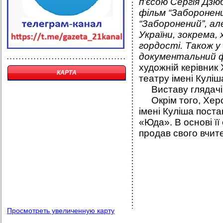
п’єсою Сергія Дзю
фільм “Заборонен
“Заборонений”, ал
України, зокрема, 
гордості. Також у
документальний 
художній керівник
КАРТА
театру імені Кулі
Виставу глядачі 
Окрім того, Херс
імені Куліша пост
«Юда». В основі її
продав свого вчите
Просмотреть увеличенную карту