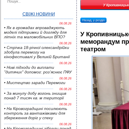
У Кропивницьк
СВІЖІ НОВИНИ
Назад, у розділ
06.08.26
• Як в громадах впроваджують
моделі підтримки й догляду для
У Кропивницьк
літніх та маломобільних ВПО?
меморандум пр
06.08.26
• Стрічка 18-річної олександрійки
театром
здобула перемогу на
кінофестивалі у Великій Британії
06.08.26
• Нові підходи до виплати
"дитячих" допомог: роз’яснює ПФУ
06.08.26
• Мистецтво заради Перемоги
06.08.26
• За минулу добу вогонь знищив
понад 7 тисяч кв. м території
06.08.26
• На Кіровоградщині посилюють
контроль за вантажівками для
збереження доріг у спеку
06.08.26
• На Кіровоградщині зібрали понад