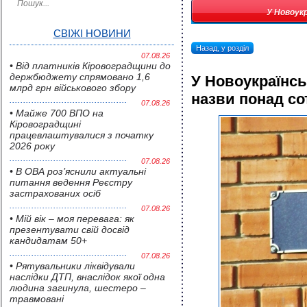
У Новоукр
СВІЖІ НОВИНИ
Назад, у розділ
07.08.26
• Від платників Кіровоградщини до
держбюджету спрямовано 1,6
У Новоукраїнсь
млрд грн військового збору
назви понад со
07.08.26
• Майже 700 ВПО на
Кіровоградщині
працевлаштувалися з початку
2026 року
07.08.26
• В ОВА роз’яснили актуальні
питання ведення Реєстру
застрахованих осіб
07.08.26
• Мій вік – моя перевага: як
презентувати свій досвід
кандидатам 50+
07.08.26
• Pятувальники ліквідували
наслідки ДТП, внаслідок якої одна
людина загинула, шестеро –
травмовані