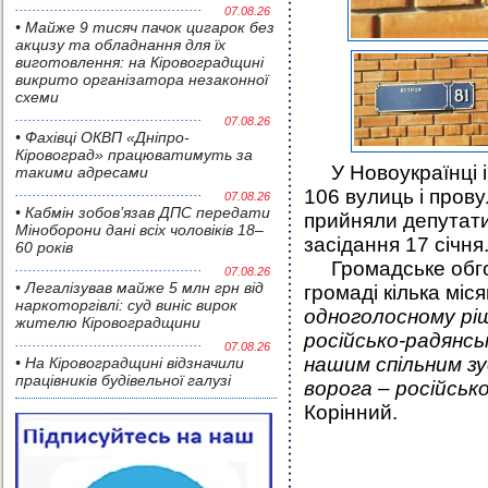
07.08.26
• Майже 9 тисяч пачок цигарок без
акцизу та обладнання для їх
виготовлення: на Кіровоградщині
викрито організатора незаконної
схеми
07.08.26
• Фахівці ОКВП «Дніпро-
Кіровоград» працюватимуть за
У Новоукраїнці і
такими адресами
106 вулиць і пров
07.08.26
• Кабмін зобов’язав ДПС передати
прийняли депутати 
Міноборони дані всіх чоловіків 18–
засідання 17 січня
60 років
Громадське обгов
07.08.26
• Легалізував майже 5 млн грн від
громаді кілька міся
наркоторгівлі: суд виніс вирок
одноголосному рі
жителю Кіровоградщини
російсько-радянсь
07.08.26
нашим спільним зу
• На Кіровоградщині відзначили
працівників будівельної галузі
ворога – російсько
Корінний.