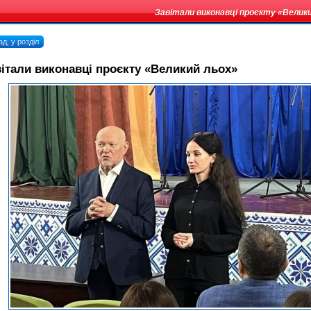
Завітали виконавці проєкту «Велик
д, у розділ
італи виконавці проєкту «Великий льох»