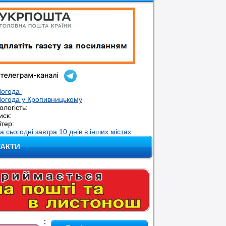
Погода
огода у
Кропивницькому
ологість:
иск:
ітер:
а сьогодні
завтра
10 днів
в інших містах
ТАКТИ