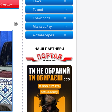
Таксi
ий льох»
Готелi
Транспорт
Мапа сайту
Фотогалерея
НАШI ПАРТНЕРИ