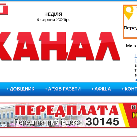
НЕДІЛЯ
9 серпня 2026р.
П
в
т
в
н
• ДОВІДНИК
• АРХІВ ГАЗЕТИ
• АФІША
• КОН