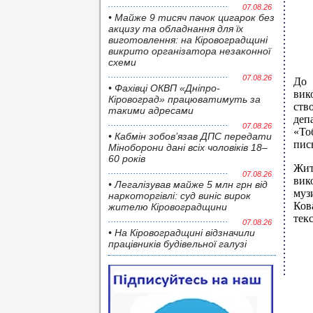
07.08.26
• Майже 9 тисяч пачок цигарок без
акцизу та обладнання для їх
виготовлення: на Кіровоградщині
викрито організатора незаконної
схеми
07.08.26
До 
• Фахівці ОКВП «Дніпро-
вик
Кіровоград» працюватимуть за
ств
такими адресами
деп
07.08.26
«То
• Кабмін зобов’язав ДПС передати
пис
Міноборони дані всіх чоловіків 18–
60 років
Жит
07.08.26
вик
• Легалізував майже 5 млн грн від
муз
наркоторгівлі: суд виніс вирок
Ков
жителю Кіровоградщини
тек
07.08.26
• На Кіровоградщині відзначили
працівників будівельної галузі