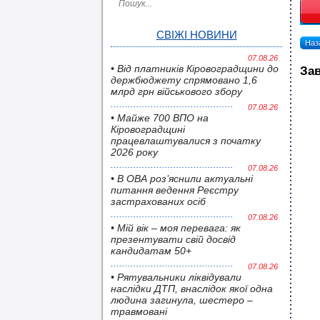
СВІЖІ НОВИНИ
Наза
07.08.26
• Від платників Кіровоградщини до
Зав
держбюджету спрямовано 1,6
млрд грн військового збору
07.08.26
• Майже 700 ВПО на
Кіровоградщині
працевлаштувалися з початку
2026 року
07.08.26
• В ОВА роз’яснили актуальні
питання ведення Реєстру
застрахованих осіб
07.08.26
• Мій вік – моя перевага: як
презентувати свій досвід
кандидатам 50+
07.08.26
• Pятувальники ліквідували
наслідки ДТП, внаслідок якої одна
людина загинула, шестеро –
травмовані