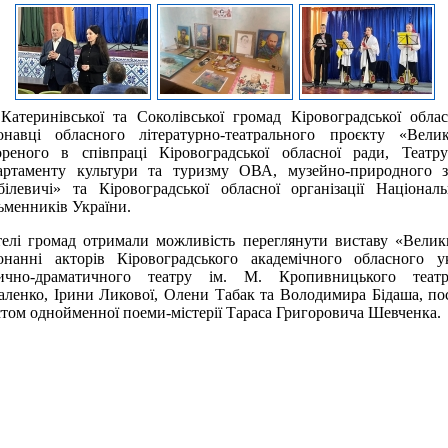
Катеринівської та Соколівської громад Кіровоградської облас
онавці обласного літературно-театрального проєкту «Вели
ореного в співпраці Кіровоградської обласної ради, Театру
артаменту культури та туризму ОВА, музейно-природного з
білевичі» та Кіровоградської обласної організації Націонал
ьменників України.
елі громад отримали можливість переглянути виставу «Велик
онанні акторів Кіровоградського академічного обласного ук
ично-драматичного театру ім. М. Кропивницького теат
аленко, Ірини Ликової, Олени Табак та Володимира Бідаша, по
стом однойменної поеми-містерії Тараса Григоровича Шевченка.