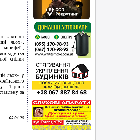
ті завітали
кий льох»,
 корифеїв,
аповідника
ьної спілки
ий льох» у
раїнського
ру Лариси
ставлену за
09.04.26