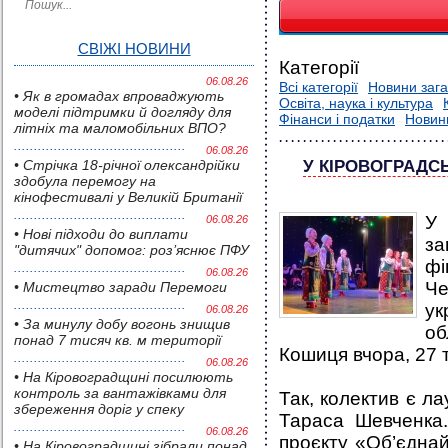
СВІЖІ НОВИНИ
Категорії
06.08.26
Всі категорії
Новини зага
• Як в громадах впроваджують
Освіта, наука і культура
моделі підтримки й догляду для
Фінанси і податки
Новин
літніх та маломобільних ВПО?
06.08.26
• Стрічка 18-річної олександрійки
У КІРОВОГРАДС
здобула перемогу на
кінофестивалі у Великій Британії
У 
06.08.26
• Нові підходи до виплати
з
"дитячих" допомог: роз’яснює ПФУ
ф
06.08.26
Че
• Мистецтво заради Перемоги
ук
06.08.26
• За минулу добу вогонь знищив
об
понад 7 тисяч кв. м території
Кошиця вчора, 27 
06.08.26
• На Кіровоградщині посилюють
контроль за вантажівками для
Так, колектив є ла
збереження доріг у спеку
Тараса Шевченка.
06.08.26
проєкту «Об’єднай
• На Кіровоградщині зібрали понад