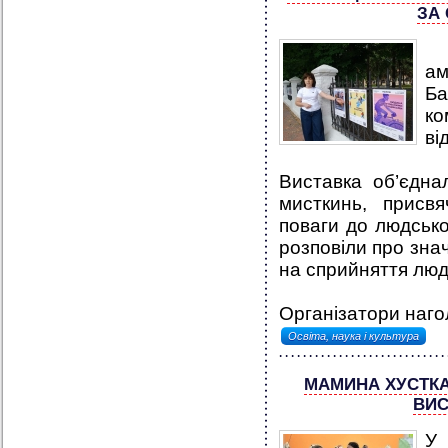
ЗА
І
а
Б
ко
ві
Виставка об’єднал
мисткинь, присвя
поваги до людсько
розповіли про знач
на сприйняття люде
Організатори наго
Освіта, наука і культура
МАМИНА ХУСТКА
ВИС
У