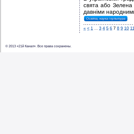
свята або Зелена 
давніми народними 
Освіта, наука і культура
«
<
1
...
3
4
5
6
7
8
9
10
1
© 2013 «21й Канал». Все права сохранены.