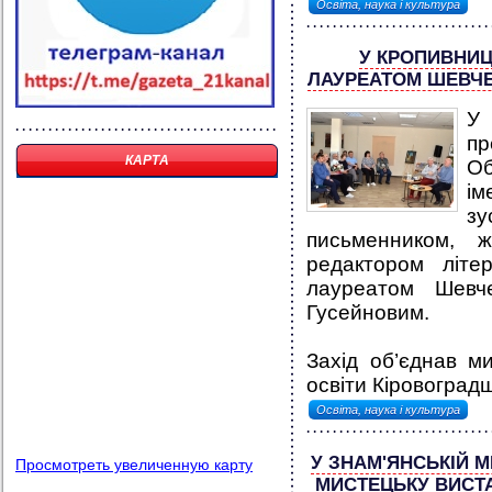
Освіта, наука і культура
У КРОПИВНИЦ
ЛАУРЕАТОМ ШЕВЧЕ
У 
пр
КАРТА
Об
ім
з
письменником, ж
редактором літе
лауреатом Шевче
Гусейновим.
Захід об’єднав ми
освіти Кіровоградщ
Освіта, наука і культура
У ЗНАМ'ЯНСЬКІЙ М
Просмотреть увеличенную карту
МИСТЕЦЬКУ ВИСТ