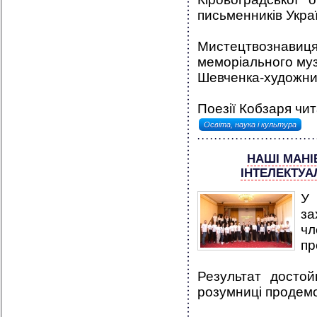
письменників Укра
Мистецтвознави
меморіального му
Шевченка-художни
Поезії Кобзаря чит
Освіта, наука і культура
НАШІ МАНІ
ІНТЕЛЕКТУА
У 
за
ч
пр
Результат досто
розумниці продемо