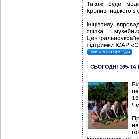
Також буде мод
Кропивницького з 
Ініціативу впров
спілка музейн
Центральноукраї
підтримки ICAP «Є
Освіта, наука і культура
СЬОГОДНІ 165-ТА
Бі
це
1
Че
Пр
на
го
Кіровоградської о