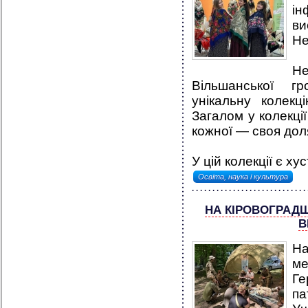
ін
в
Не
Не
Вільшанської г
унікальну колекц
Загалом у колекції
кожної — своя доля,
У цій колекції є ху
Освіта, наука і культура
НА КІРОВОГРАДЩ
В
На
ме
Ге
па