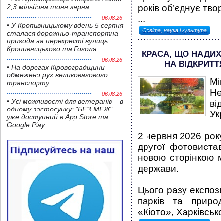
2,3 мільйона тонн зерна
років об’єднує тво
...
06.08.26
• У Кропивницькому вдень 5 серпня
Освіта, наука і культура
сталася дорожньо-транспортна
пригода на перехресті вулиць
Кропивницького та Гоголя
КРАСА, ЩО НАДИХ
06.08.26
НА ВІДКРИТТ
• На дорогах Кіровоградщини
обмежено рух великовагового
М
транспорту
Н
06.08.26
• Усі можливості для ветеранів – в
ві
одному застосунку: "БЕЗ МЕЖ"
Ук
уже доступний в App Store та
Google Play
2 червня 2026 року
другої фотовиста
новою сторінкою 
держави.
Цього разу експоз
парків та приро
«Кіото», Харківсько