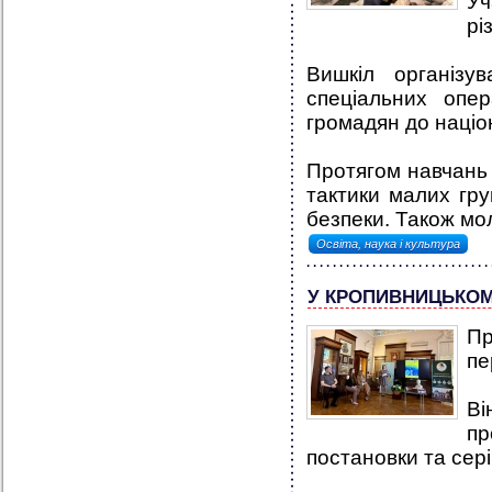
Уч
рі
Вишкіл організу
спеціальних опе
громадян до націо
Протягом навчань 
тактики малих гру
безпеки. Також мол
Освіта, наука і культура
У КРОПИВНИЦЬКОМУ
П
пе
В
пр
постановки та сер