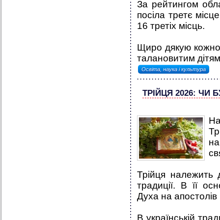
За рейтингом обл
посіла третє місц
16 третіх місць.
Щиро дякую кожном
талановитим дітям,
Освіта, наука і культура
ТРІЙЦЯ 2026: ЧИ 
На
Тр
на
св
Трійця належить 
традиції. В її ос
Духа на апостолів 
В українській трад