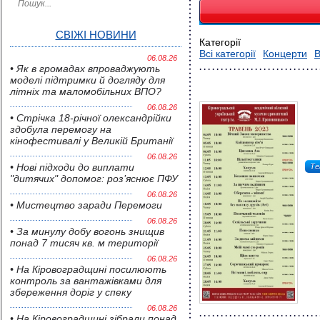
СВІЖІ НОВИНИ
Категорії
Всі категорії
Концерти
В
06.08.26
• Як в громадах впроваджують
моделі підтримки й догляду для
літніх та маломобільних ВПО?
06.08.26
• Стрічка 18-річної олександрійки
здобула перемогу на
кінофестивалі у Великій Британії
06.08.26
• Нові підходи до виплати
Те
"дитячих" допомог: роз’яснює ПФУ
06.08.26
• Мистецтво заради Перемоги
06.08.26
• За минулу добу вогонь знищив
понад 7 тисяч кв. м території
06.08.26
• На Кіровоградщині посилюють
контроль за вантажівками для
збереження доріг у спеку
06.08.26
• На Кіровоградщині зібрали понад