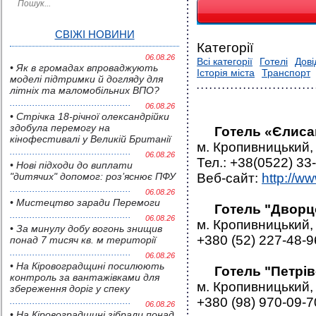
СВІЖІ НОВИНИ
Категорії
06.08.26
Всі категорії
Готелі
Дові
• Як в громадах впроваджують
Історія міста
Транспорт
моделі підтримки й догляду для
літніх та маломобільних ВПО?
06.08.26
• Стрічка 18-річної олександрійки
здобула перемогу на
Готель «Єлиса
кінофестивалі у Великій Британії
м. Кропивницький,
06.08.26
Тел.: +38(0522) 33
• Нові підходи до виплати
"дитячих" допомог: роз’яснює ПФУ
Веб-сайт:
http://w
06.08.26
• Мистецтво заради Перемоги
Готель "Дворц
06.08.26
м. Кропивницький,
• За минулу добу вогонь знищив
+380 (52) 227-48-9
понад 7 тисяч кв. м території
06.08.26
• На Кіровоградщині посилюють
Готель "Петрів
контроль за вантажівками для
м. Кропивницький,
збереження доріг у спеку
+380 (98) 970-09-7
06.08.26
• На Кіровоградщині зібрали понад