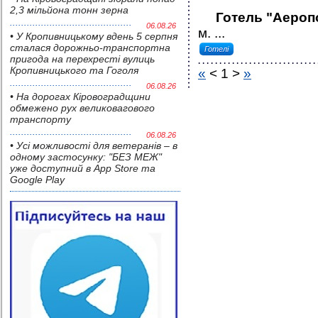
2,3 мільйона тонн зерна
Готель "Аероп
06.08.26
м. ...
• У Кропивницькому вдень 5 серпня
сталася дорожньо-транспортна
Готелі
пригода на перехресті вулиць
Кропивницького та Гоголя
«
<
1
>
»
06.08.26
• На дорогах Кіровоградщини
обмежено рух великовагового
транспорту
06.08.26
• Усі можливості для ветеранів – в
одному застосунку: "БЕЗ МЕЖ"
уже доступний в App Store та
Google Play