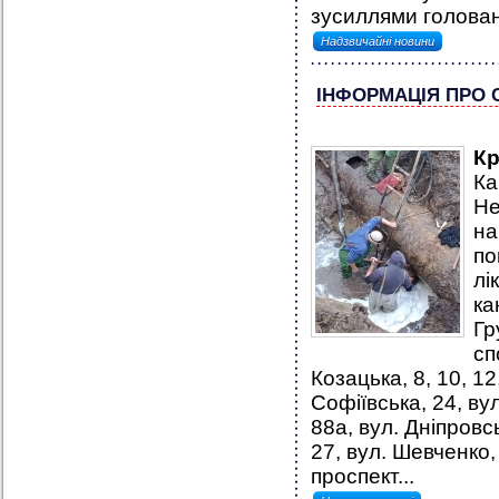
зусиллями головані
Надзвичайні новини
ІНФОРМАЦІЯ ПРО 
К
Ка
Не
на
по
лі
ка
Гр
сп
Козацька, 8, 10, 12,
Софіївська, 24, вул
88а, вул. Дніпровськ
27, вул. Шевченко, 
проспект...