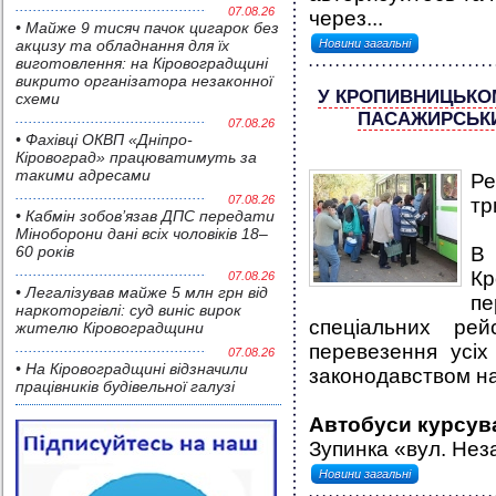
07.08.26
через...
• Майже 9 тисяч пачок цигарок без
акцизу та обладнання для їх
Новини загальні
виготовлення: на Кіровоградщині
викрито організатора незаконної
У КРОПИВНИЦЬКО
схеми
ПАСАЖИРСЬКИ
07.08.26
• Фахівці ОКВП «Дніпро-
Кіровоград» працюватимуть за
такими адресами
Ре
07.08.26
тр
• Кабмін зобов’язав ДПС передати
Міноборони дані всіх чоловіків 18–
60 років
В
Кр
07.08.26
• Легалізував майже 5 млн грн від
пе
наркоторгівлі: суд виніс вирок
спеціальних рей
жителю Кіровоградщини
перевезення усіх
07.08.26
• На Кіровоградщині відзначили
законодавством на
працівників будівельної галузі
Автобуси курсува
Зупинка «вул. Неза
Новини загальні