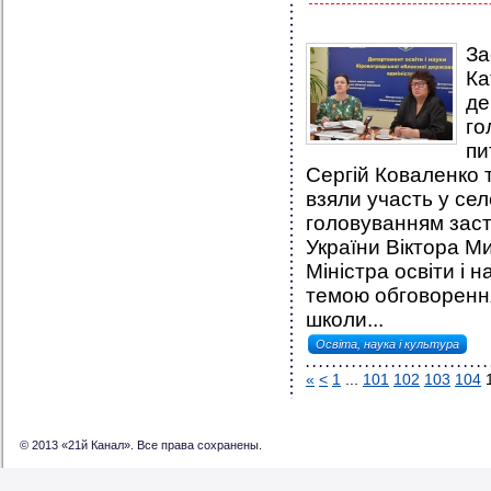
За
Ка
де
го
пи
Сергій Коваленко 
взяли участь у сел
головуванням заст
України Віктора Ми
Міністра освіти і
темою обговоренн
школи...
Освіта, наука і культура
«
<
1
...
101
102
103
104
© 2013 «21й Канал». Все права сохранены.