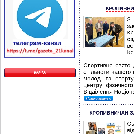
КРОПИВНИЦ
З 
зд
Кр
оз
ве
Кр
Спортивне свято 
спільноти нашого м
КАРТА
молоді та спорту
центру фізичного
Відділення Націона
Новини загальні
КРОПИВНИЧАН З
Сь
ві