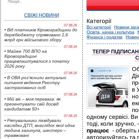
СВІЖІ НОВИНИ
Категорії
07.08.26
Всі категорії
Новини зага
• Від платників Кіровоградщини до
Освіта, наука і культура
держбюджету спрямовано 1,6
Фінанси і податки
Новин
млрд грн військового збору
07.08.26
• Майже 700 ВПО на
ТЕПЕР ПІДПИСАН
Кіровоградщині
С
працевлаштувалися з початку
2026 року
Об
07.08.26
Ді
• В ОВА роз’яснили актуальні
пр
питання ведення Реєстру
застрахованих осіб
в 
07.08.26
но
• Мій вік – моя перевага: як
ек
презентувати свій досвід
кандидатам 50+
по
одному сервісі. В
07.08.26
• Pятувальники ліквідували
тоді, коли зручно,
наслідки ДТП, внаслідок якої одна
працює
- оберіть 
людина загинула, шестеро –
травмовані
авторизуйтесь та п