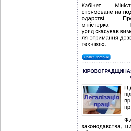
Кабінет Міні
спрямоване на под
одарстві. П
міністерка 
уряд скасував вим
ля отримання доз
технікою.
...
Новини загальні
КІРОВОГРАДЩИНА:
П
пі
пр
пр
Фа
законодавства, ци