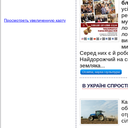
бл
ус
ре
Просмотреть увеличенную карту
му
ло
ло
ви
ми
Серед них є й робо
Найдорожчий на сь
земляка...
Освіта, наука і культура
В УКРАЇНІ СПРОС
Ка
о
о
сі