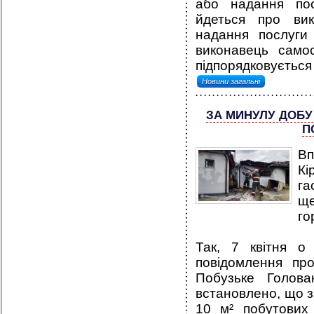
або надання пос
йдеться про вик
надання послуги
виконавець самос
підпорядковується
Новини загальні
ЗА МИНУЛУ ДОБУ
П
Вп
Кі
га
ще
го
Так, 7 квітня о
повідомлення пр
Побузьке Голова
встановлено, що з
10 м² побутових 