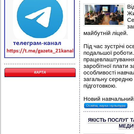
Ві
Жи
Се
за
майбутній ліцей.
Під час зустрічі о
подальшої роботи.
працевлаштування
заробітної плати з
особливості навча
КАРТА
загальну середню 
підготовкою.
Новий навчальний 
Освіта, наука і культура
ЯКІСТЬ ПОСЛУГ Т
МЕДИ