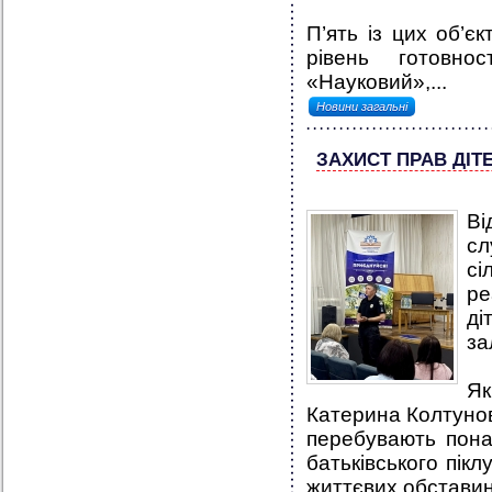
П’ять із цих об’є
рівень готовно
«Науковий»,...
Новини загальні
ЗАХИСТ ПРАВ ДІ
Ві
сл
с
ре
д
за
Як
Катерина Колтунова
перебувають понад
батьківського пікл
життєвих обставин