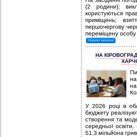
(2 родини); вик
користуються пра
приміщень; взя
першочергову черг
переміщену особу 
Новини загальні
НА КІРОВОГРА
ХАРЧО
Пи
н
на
Ко
У 2026 році в об
бюджету реалізуют
створення та моде
середньої освіти.
51,3 мільйона грив