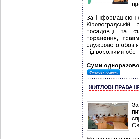
пр
За інформацією Г
Кіровоградській
посадовці та фа
поранення, трав
службового обов’я
під ворожими обст
Суми одноразової
Фінанси і податки
ЖИТЛОВІ ПРАВА К
За
п
сп
Св
На засіданні пого