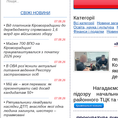
СВІЖІ НОВИНИ
Категорії
07.08.26
Всі категорії
Новини зага
• Від платників Кіровоградщини до
Освіта, наука і культура
держбюджету спрямовано 1,6
Фінанси і податки
Новин
млрд грн військового збору
07.08.26
• Майже 700 ВПО на
«
Кіровоградщині
працевлаштувалися з початку
Н
2026 року
п
07.08.26
Ко
• В ОВА роз’яснили актуальні
питання ведення Реєстру
я
застрахованих осіб
де
07.08.26
• Мій вік – моя перевага: як
Нагадаємо, у 
презентувати свій досвід
кандидатам 50+
підозру начальн
07.08.26
районного ТЦК та 
• Pятувальники ліквідували
Кримінальні новини
наслідки ДТП, внаслідок якої одна
людина загинула, шестеро –
травмовані