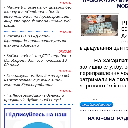
ПРОКУРАТУРА ВИК
07.08.26
МОБ
• Майже 9 тисяч пачок цигарок без
акцизу та обладнання для їх
Т
виготовлення: на Кіровоградщині
викрито організатора незаконної
РТ
схеми
00
07.08.26
ди
• Фахівці ОКВП «Дніпро-
Кіровоград» працюватимуть за
ел
такими адресами
відвідування центр
07.08.26
• Кабмін зобов’язав ДПС передати
На
Закарпат
Міноборони дані всіх чоловіків 18–
60 років
залишив службу, р
07.08.26
переправлення чоло
• Легалізував майже 5 млн грн від
затримали на окол
наркоторгівлі: суд виніс вирок
жителю Кіровоградщини
чергового “клієнта”
07.08.26
• На Кіровоградщині відзначили
...
працівників будівельної галузі
Кримінальні новини
НА КІРОВОГРАД