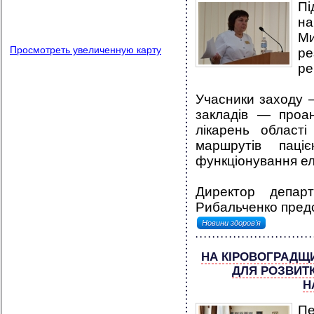
П
н
М
Просмотреть увеличенную карту
ре
ре
Учасники заходу —
закладів — проан
лікарень област
маршрутів паці
функціонування ел
Директор депар
Рибальченко предс
Новини здоров'я
НА КІРОВОГРАДЩ
ДЛЯ РОЗВИТ
Н
П