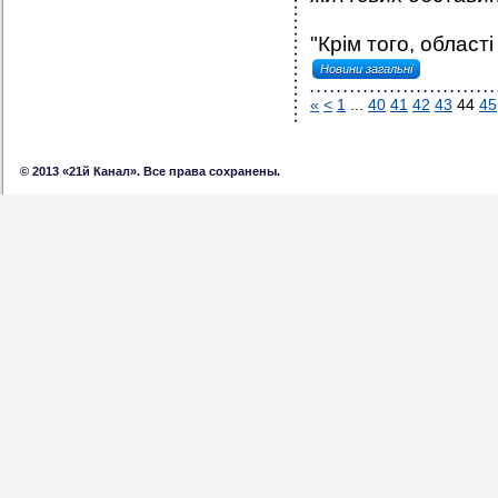
"Крім того, област
Новини загальні
«
<
1
...
40
41
42
43
44
45
© 2013 «21й Канал». Все права сохранены.