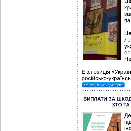
Ц
к
за
па
Це
ло
ук
ос
Не
Експозиція «Україн
російсько-українськ
Освіта, наука і культура
ВИПЛАТИ ЗА ШКОД
ХТО ТА
Д
пі
і