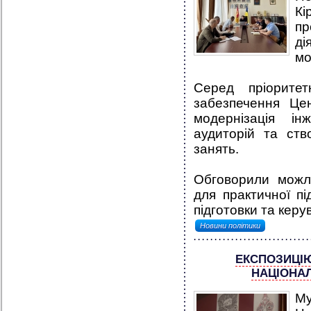
К
пр
ді
мо
Серед пріоритет
забезпечення Це
модернізація і
аудиторій та ст
занять.
Обговорили можли
для практичної пі
підготовки та керув
Новини політики
ЕКСПОЗИЦІ
НАЦІОНАЛ
Му