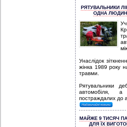
PЯТУВАЛЬНИКИ ЛІ
ОДНА ЛЮДИНА
Уч
Кр
тр
а
мі
Унаслідок зіткнен
жінка 1989 року 
травми.
Рятувальники деб
автомобіля, а
постраждалих до ав
Надзвичайні новини
МАЙЖЕ 9 ТИСЯЧ П
ДЛЯ ЇХ ВИГОТ