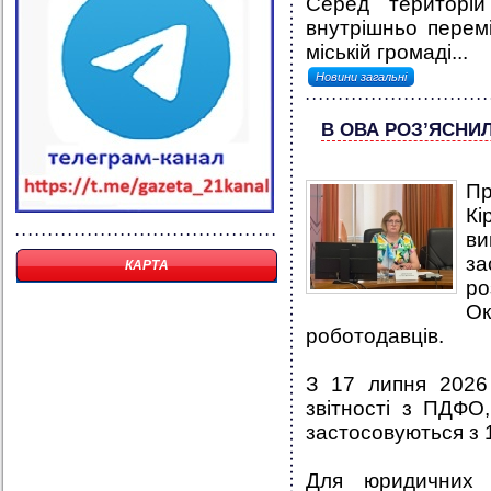
Серед територій
внутрішньо перем
міській громаді...
Новини загальні
В ОВА РОЗ’ЯСНИ
Пр
Кі
в
за
КАРТА
ро
Ок
роботодавців.
З 17 липня 2026
звітності з ПДФО
застосовуються з 
Для юридичних 