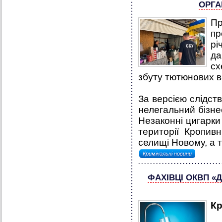
ОРГА
П
пр
рі
да
сх
збуту тютюнових в
За версією слідств
нелегальний бізнес
Незаконні цигарки
території Кропивн
селищі Новому, а т
Кримінальні новини
ФАХІВЦІ ОКВП «
К