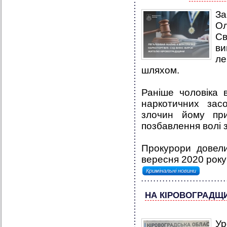
За
Ол
Св
ви
ле
шляхом.
Раніше чоловіка 
наркотичних зас
злочин йому при
позбавлення волі 
Прокурори довел
вересня 2020 року 
Кримінальні новини
НА КІРОВОГРАДЩИ
Ур