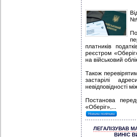
Ві
№9
По
пе
платників податк
реєстром «Оберіг»
на військовий облік
Також перевірятим
застарілі адре
невідповідності м
Постанова перед
«Оберіг»,...
Новини політики
ЛЕГАЛІЗУВАВ МА
ВИНІС 