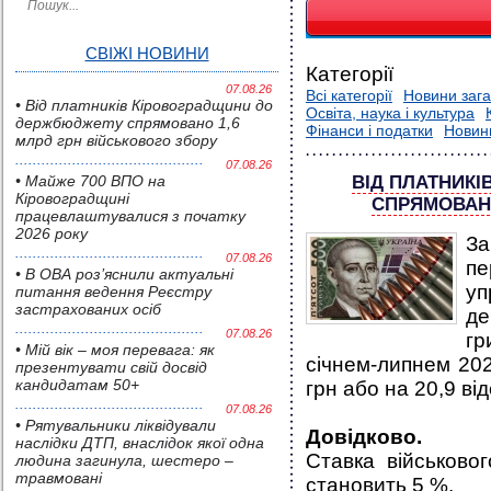
СВІЖІ НОВИНИ
Категорії
07.08.26
Всі категорії
Новини зага
• Від платників Кіровоградщини до
Освіта, наука і культура
держбюджету спрямовано 1,6
Фінанси і податки
Новин
млрд грн військового збору
07.08.26
• Майже 700 ВПО на
ВІД ПЛАТНИК
Кіровоградщині
СПРЯМОВАНО
працевлаштувалися з початку
2026 року
За
07.08.26
п
• В ОВА роз’яснили актуальні
уп
питання ведення Реєстру
застрахованих осіб
де
07.08.26
гр
• Мій вік – моя перевага: як
січнем-липнем 20
презентувати свій досвід
кандидатам 50+
грн або на 20,9 від
07.08.26
• Pятувальники ліквідували
Довідково.
наслідки ДТП, внаслідок якої одна
Ставка військово
людина загинула, шестеро –
травмовані
становить 5 %.