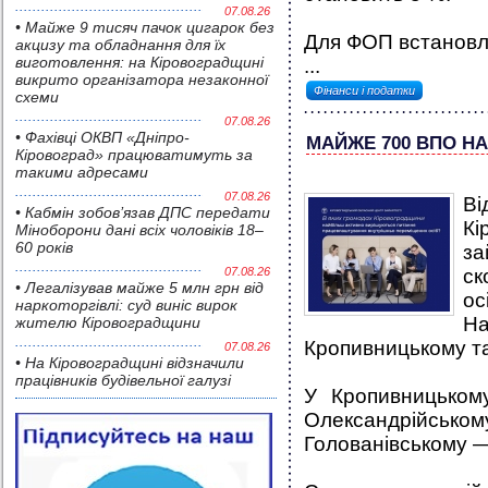
07.08.26
• Майже 9 тисяч пачок цигарок без
Для ФОП встановл
акцизу та обладнання для їх
виготовлення: на Кіровоградщині
...
викрито організатора незаконної
Фінанси і податки
схеми
07.08.26
• Фахівці ОКВП «Дніпро-
МАЙЖЕ 700 ВПО Н
Кіровоград» працюватимуть за
такими адресами
07.08.26
В
• Кабмін зобов’язав ДПС передати
К
Міноборони дані всіх чоловіків 18–
60 років
за
07.08.26
ск
• Легалізував майже 5 млн грн від
ос
наркоторгівлі: суд виніс вирок
Н
жителю Кіровоградщини
Кропивницькому т
07.08.26
• На Кіровоградщині відзначили
працівників будівельної галузі
У Кропивницьком
Олександрійськ
Голованівському —