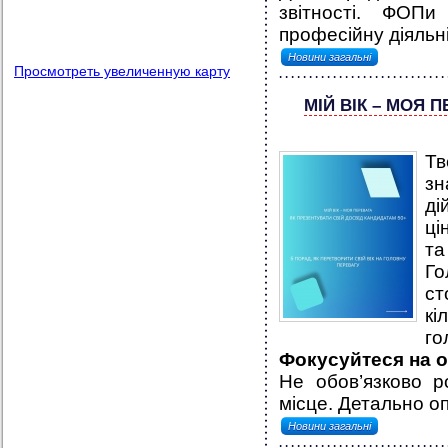
звітності. ФОП
професійну діяльніс
Новини загальні
Просмотреть увеличенную карту
МІЙ ВІК – МОЯ 
Тв
зн
ді
ці
та
Го
ст
кі
го
Фокусуйтеся на о
Не обов’язково 
місце. Детально оп
Новини загальні