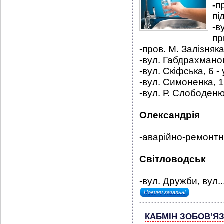
-
п
пі
-в
пр
-пров. М. Залізняк
-вул. Габдрахманов
-вул. Скіфська, 6 -
-вул. Симоненка, 1
-вул. Р. Слободеню
Олександрія
-аварійно-ремонтн
Світловодськ
-вул. Дружби, вул...
Новини загальні
КАБМІН ЗОБОВ’ЯЗ