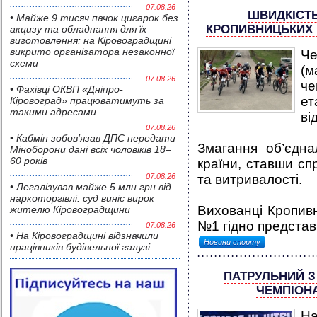
07.08.26
ШВИДКІСТЬ
• Майже 9 тисяч пачок цигарок без
КРОПИВНИЦЬКИХ 
акцизу та обладнання для їх
виготовлення: на Кіровоградщині
викрито організатора незаконної
Че
схеми
(м
07.08.26
че
• Фахівці ОКВП «Дніпро-
ет
Кіровоград» працюватимуть за
такими адресами
ві
07.08.26
• Кабмін зобов’язав ДПС передати
Змагання об’єдна
Міноборони дані всіх чоловіків 18–
60 років
країни, ставши сп
07.08.26
та витривалості.
• Легалізував майже 5 млн грн від
наркоторгівлі: суд виніс вирок
Вихованці Кропивн
жителю Кіровоградщини
№1 гідно представ
07.08.26
• На Кіровоградщині відзначили
Новини спорту
працівників будівельної галузі
ПАТРУЛЬНИЙ З
ЧЕМПІОНА
На