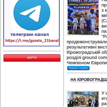
пр
з 
кв
(С
ви
па
"P
продемонстрували 
результативні вис
Кіровоградській о
розділі ground com
КАРТА
Чемпіоном Європи.
Новини спорту
НА КІРОВОГРАДЩ
У 
ет
ра