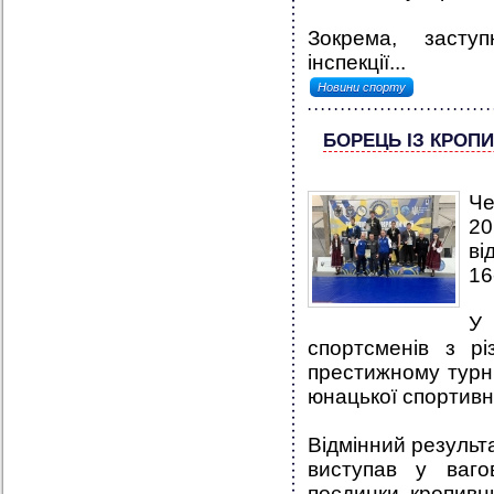
Зокрема, засту
інспекції...
Новини спорту
БОРЕЦЬ ІЗ КРОП
Че
20
ві
16
У
спортсменів з рі
престижному турні
юнацької спортивн
Відмінний результ
виступав у ваго
поєдинки, кропивни