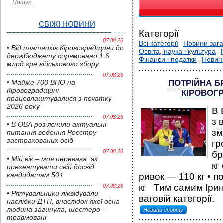
СВІЖІ НОВИНИ
Категорії
07.08.26
Всі категорії
Новини зага
• Від платників Кіровоградщини до
Освіта, наука і культура
держбюджету спрямовано 1,6
Фінанси і податки
Новин
млрд грн військового збору
07.08.26
• Майже 700 ВПО на
ПОТРІЙНА Б
Кіровоградщині
КІРОВОГ
працевлаштувалися з початку
2026 року
В 
07.08.26
з 
• В ОВА роз’яснили актуальні
зм
питання ведення Реєстру
застрахованих осіб
гр
07.08.26
бр
• Мій вік – моя перевага: як
кг
презентувати свій досвід
кандидатам 50+
ривок — 110 кг • 
кг Тим самим Ірин
07.08.26
• Pятувальники ліквідували
ваговій категорії.
наслідки ДТП, внаслідок якої одна
людина загинула, шестеро –
Новини спорту
травмовані