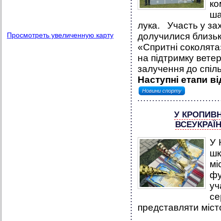
ко
ша
лука. Участь у зах
Просмотреть увеличенную карту
долучилися близьк
«Спритні соколята
на підтримку ветер
залучення до спіль
Наступні етапи в
Новини спорту
У КРОПИВ
ВСЕУКРАЇ
У 
ш
мі
фу
у
се
представляти міст