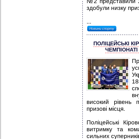
№2 представили 20
здобули низку при
...
Новини спорту
ПОЛІЦЕЙСЬКІ К
ЧЕМПІОНАТІ
Пр
у
Ук
18
сп
вн
високий рівень 
призові місця.
Поліцейські Кіро
витримку та ком
сильних суперникі