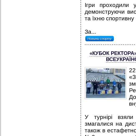
Ігри проходили у
демонструючи висо
та їхню спортивну
За...
Новини спорту
«КУБОК РЕКТОРА
ВСЕУКРАЇН
22
«З
зм
Ре
Д
вн
У турнірі взяли
змагалися на дист
також в естафетн