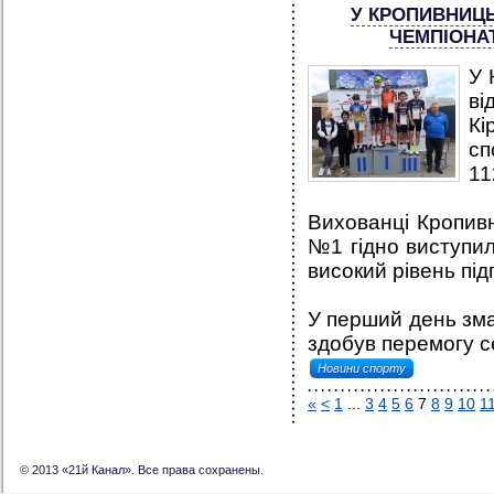
У КРОПИВНИЦЬ
ЧЕМПІОНА
У 
в
Кі
сп
11
Вихованці Кропивн
№1 гідно виступи
високий рівень під
У перший день зма
здобув перемогу се
Новини спорту
«
<
1
...
3
4
5
6
7
8
9
10
1
© 2013 «21й Канал». Все права сохранены.