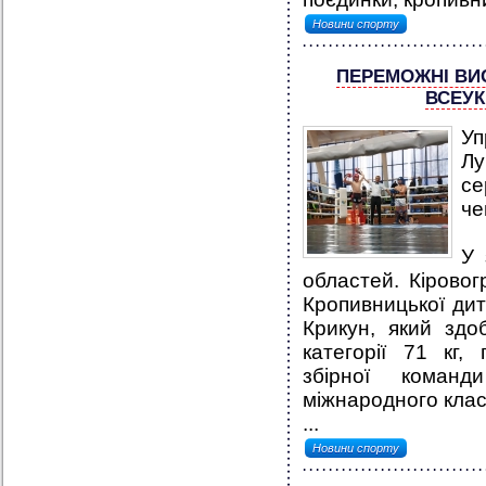
Новини спорту
ПЕРЕМОЖНІ ВИ
ВСЕУК
Уп
Лу
се
че
У 
областей. Кірово
Кропивницької ди
Крикун, який здо
категорії 71 кг
збірної команд
міжнародного клас
...
Новини спорту